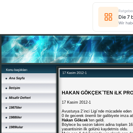
Ratgebe
Die 7
Wir hab
Konu başlıkları
17 Kasim 2012-1
Ana Sayfa
İletişim
HAKAN GÖKÇEK´TEN iLK PRO
Misafir Defteri
17 Kasim 2012-1
1987liler
Avusturya 2´inci Ligi´nde mücadele eden 
0 ile gecerek önemli bir galibiyete imza a
1988liler
Hakan Gökcek
´ten geldi.
Böylece bu sezon takimi adina toplam 16´
1989lular
yasantisinin ilk golünü kaydetmis oldu.