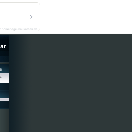
y homepage-baukasten.de
lar
cü
iz