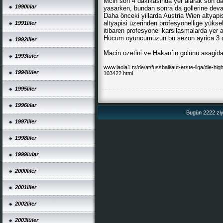
Mcin son 4 dakikasinda yer alarak son d
1990lılar
yasarken, bundan sonra da gollerine devam
Daha önceki yillarda Austria Wien altyap
altyapisi üzerinden profesyonellige yüks
1991liler
itibaren profesyonel karsilasmalarda yer 
Hücum oyuncumuzun bu sezon ayrica 3 de
1992liler
Macin özetini ve Hakan´in golünü asagidaki
1993lüler
www.laola1.tv/de/at/fussball/aut-erste-liga/die-hi
1994lüler
103422.html
1995liler
1996lılar
Bugün 2222 ziya
1997liler
1998liler
1999lular
2000liler
2001liler
2002liler
2003lüler