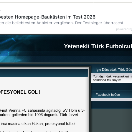
r
 besten Homepage-Baukästen im Test 2026
en die beliebtesten Anbieter verglichen. Der Testsieger überrascht.
powered b
Yetenekli Türk Futbolcu
İşte Dünyadaki Türk Gü
Yurt dışındaki yeteneklerim
hakkında tek sayfa!
FESYONEL GOL !
Facebook beğen
First Vienna FC sahasinda agirladigi SV Horn´u 3-
tarken, gollerden biri 1993 dogumlu Türk forvet
inci macina cikan Hakan, profesyonel futbol