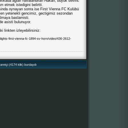
akikada aglari havalandiran Hakan, büyük sevinc
 etmek istedigini belirtti.
isinda oynayan sonra ise First Vienna FC Kulübü
elen yetenekli gencimiz, gectigimiz sezondan
almaya baslamisti.
 asisti bulunuyor.
 linkten izleyebilirsiniz:
ghlights-first-vienna-fc-1894-sv-horn/video/436-2612-
retçi (4174 klik) burdaydı