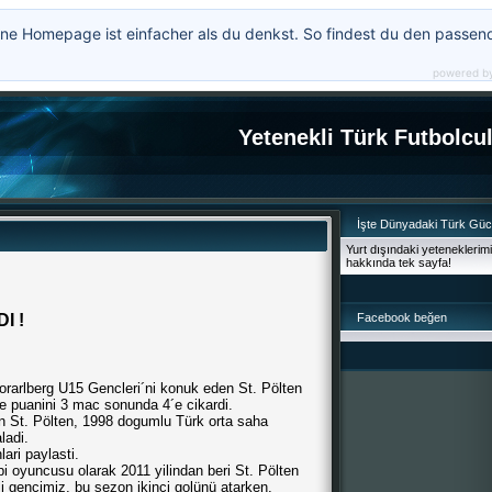
ne Homepage ist einfacher als du denkst. So findest du den passen
powered b
Yetenekli Türk Futbolcu
İşte Dünyadaki Türk Gü
Yurt dışındaki yeteneklerim
hakkında tek sayfa!
I !
Facebook beğen
rarlberg U15 Gencleri´ni konuk eden St. Pölten
 ve puanini 3 mac sonunda 4´e cikardi.
n St. Pölten, 1998 dogumlu Türk orta saha
ladi.
ari paylasti.
 oyuncusu olarak 2011 yilindan beri St. Pölten
 gencimiz, bu sezon ikinci golünü atarken,