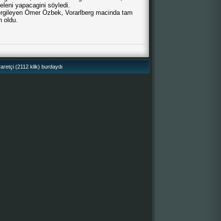
eleni yapacagini söyledi.
l sergileyen Ömer Özbek, Vorarlberg macinda tam
 oldu.
retçi (2112 klik) burdaydı