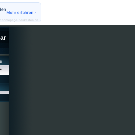
den
Mehr erfahren ›
y homepage-baukasten.de
lar
cü
iz