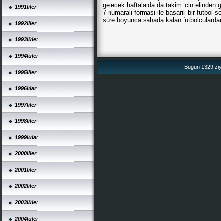
gelecek haftalarda da takim icin elinden g
1991liler
7 numarali formasi ile basarili bir futbo
süre boyunca sahada kalan futbolculardan
1992liler
1993lüler
1994lüler
Bugün 1329 ziya
1995liler
1996lılar
1997liler
1998liler
1999lular
2000liler
2001liler
2002liler
2003lüler
2004lüler