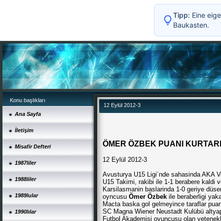
Tipp:
Eine eige
Baukasten.
Konu başlıkları
12 Eylül 2012-3
Ana Sayfa
İletişim
ÖMER ÖZBEK PUANI KURTARD
Misafir Defteri
12 Eylül 2012-3
1987liler
Avusturya U15 Ligi´nde sahasinda AKA Vo
1988liler
U15 Takimi, rakibi ile 1-1 berabere kaldi
Karsilasmanin baslarinda 1-0 geriye düse
1989lular
oyncusu
Ömer Özbek
ile beraberligi yaka
Macta baska gol gelmeyince taraflar puanl
SC Magna Wiener Neustadt Kulübü altyapi
1990lılar
Futbol Akademisi oyuncusu olan yetenekli