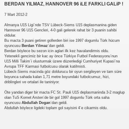
BERDAN YILMAZ, HANNOVER 96 iLE FARKLI GALiP !
7 Mart 2012-2
Almanya U15 Ligi´nde TSV Lübeck-Siems U15 deplasmanina giden
Hannover 96 U15 Gencleri, 4-0 gali gelerek rahat bir 3 puanin sahibi
oldular.
Bu macta 3 puani getiren gollerden biri ise 1997 dogumlu Türk hücum
oyuncusu
Berdan Yilmaz
´dan geldi.
Berdan böylece bu sezon icin aglari ilk kez havalandirmis oldu.
Yetenekli gencimiz bir kac ay önce Türkiye Futbol Federasyonu´nun
U15 Milli Takim´i olusturmak üzere düzenledigi Cumhuriyet Kupasi´na
Avrupa TFF Karmasi futbolcusu olarak katilmisti.
Lübeck-Siems macinda göz doldurucu bir oyun sergileyen ve tam süre
boyunca sahada kalan 1,71 metre boyundaki futbolcumuz, hizi,
driblingleri ve ortalari ile taniniyor.
Öte yandan diger bir macta FC St. Pauli U15 deplasmaninda 3-2 maglup
olan TuS Komet Arsten´de bir gol 1997 dogumlu Türk orta saha
oyuncusu
Abdullah Dogan
´dan geldi.
Abdullah böylece ligdeki toplam gol sayisini 4´e cikarmis oldu.