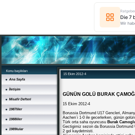
Ratgebe
Die 7
Wir hab
Konu başlıkları
15 Ekim 2012-4
Ana Sayfa
İletişim
GÜNÜN GOLÜ BURAK ÇAMOĞL
Misafir Defteri
15 Ekim 2012-4
1987liler
Borussia Dortmund U17 Gencleri, Almanya
Aachen´i 1-0 ile gecerlerken, günün gol
1988liler
Türk orta saha oyuncusu
Burak Camogl
Gectigimiz sezon da Borussia Dortmund 
1989lular
2 gol kaydetmisti.