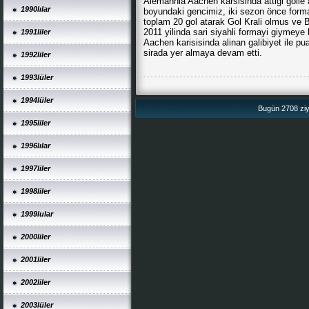
Alemannia Aachen karsisinda attigi golle 
1990lılar
boyundaki gencimiz, iki sezon önce form
toplam 20 gol atarak Gol Krali olmus ve B
2011 yilinda sari siyahli formayi giymeye 
1991liler
Aachen karisisinda alinan galibiyet ile pu
sirada yer almaya devam etti.
1992liler
1993lüler
1994lüler
Bugün 2708 ziya
1995liler
1996lılar
1997liler
1998liler
1999lular
2000liler
2001liler
2002liler
2003lüler