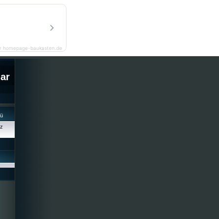
y homepage-baukasten.de
lar
cü
iz