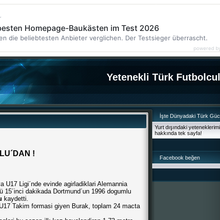
r
 besten Homepage-Baukästen im Test 2026
en die beliebtesten Anbieter verglichen. Der Testsieger überrascht.
powered b
Yetenekli Türk Futbolcu
İşte Dünyadaki Türk Gü
Yurt dışındaki yeteneklerim
hakkında tek sayfa!
U´DAN !
Facebook beğen
 U17 Ligi´nde evinde agirladiklari Alemannia
ünü 15´inci dakikada Dortmund´un 1996 dogumlu
u
kaydetti.
U17 Takim formasi giyen Burak, toplam 24 macta