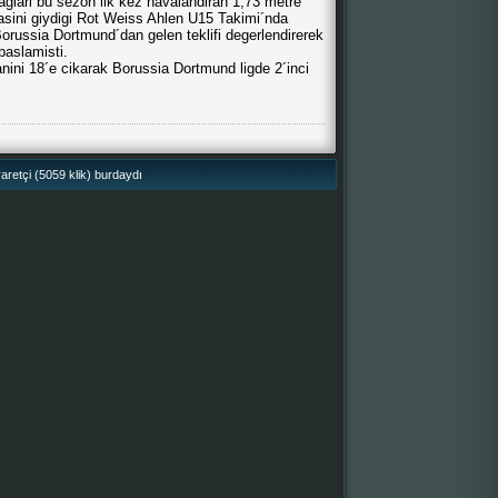
aglari bu sezon ilk kez havalandiran 1,73 metre
asini giydigi Rot Weiss Ahlen U15 Takimi´nda
orussia Dortmund´dan gelen teklifi degerlendirerek
baslamisti.
anini 18´e cikarak Borussia Dortmund ligde 2´inci
retçi (5059 klik) burdaydı