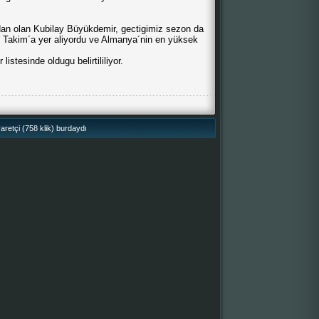
dan olan Kubilay Büyükdemir, gectigimiz sezon da
 Takim´a yer aliyordu ve Almanya´nin en yüksek
istesinde oldugu belirtililiyor.
retçi (758 klik) burdaydı