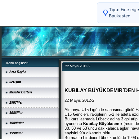
Tipp:
Eine eige
Baukasten.
Konu başlıkları
22 Mayis 2012-2
Ana Sayfa
İletişim
KUBiLAY BÜYÜKDEMiR´DEN H
Misafir Defteri
22 Mayis 2012-2
1987liler
Almanya U15 Ligi´nde sahasinda güclü H
1988liler
U15 Gencleri, rakiplerini 6-2 ile adeta ezdil
Bu karsilasmada Lübeck adina 3 gol atip
1989lular
oyuncusu
Kubilay Büyükdemir
(resimde 
38, 50 ve 63´üncü dakikalarda aglari hava
sayisini 9´a cikarmis oldu.
1990lılar
Bu macta bir diger Lübeck golü de 1998