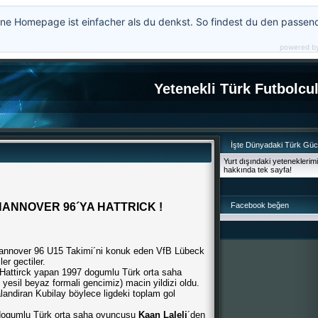
ne Homepage ist einfacher als du denkst. So findest du den passen
powered b
Yetenekli Türk Futbolcu
İşte Dünyadaki Türk Gü
Yurt dışındaki yeteneklerim
hakkında tek sayfa!
ANNOVER 96´YA HATTRICK !
Facebook beğen
annover 96 U15 Takimi´ni konuk eden VfB Lübeck
er gectiler.
 Hattirck yapan 1997 dogumlu Türk orta saha
yesil beyaz formali gencimiz) macin yildizi oldu.
landiran Kubilay böylece ligdeki toplam gol
 dogumlu Türk orta saha oyuncusu
Kaan Laleli
´den