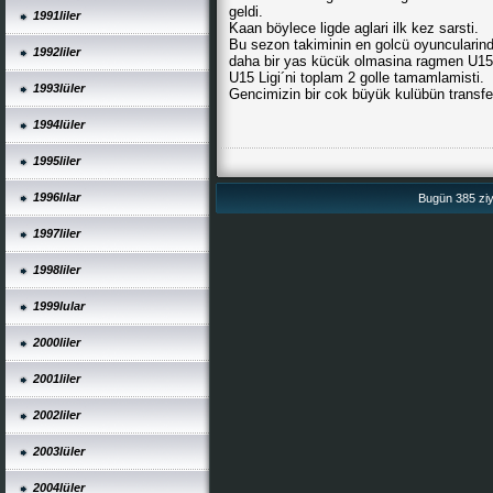
geldi.
1991liler
Kaan böylece ligde aglari ilk kez sarsti.
Bu sezon takiminin en golcü oyuncularin
1992liler
daha bir yas kücük olmasina ragmen U15
U15 Ligi´ni toplam 2 golle tamamlamisti.
1993lüler
Gencimizin bir cok büyük kulübün transfer l
1994lüler
1995liler
1996lılar
Bugün 385 ziya
1997liler
1998liler
1999lular
2000liler
2001liler
2002liler
2003lüler
2004lüler