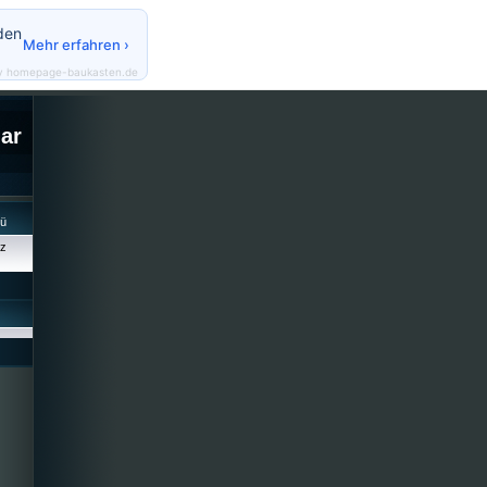
den
Mehr erfahren ›
y homepage-baukasten.de
lar
cü
iz