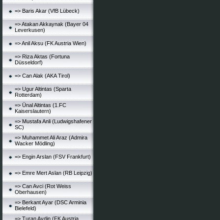
=> Baris Akar (VfB Lübeck)
=> Atakan Akkaynak (Bayer 04
Leverkusen)
=> Anil Aksu (FK Austria Wien)
=> Riza Aktas (Fortuna
Düsseldorf)
=> Can Alak (AKA Tirol)
=> Ugur Altintas (Sparta
Rotterdam)
=> Ünal Altintas (1.FC
Kaiserslautern)
=> Mustafa Anli (Ludwigshafener
SC)
=> Muhammet Ali Araz (Admira
Wacker Mödling)
=> Engin Arslan (FSV Frankfurt)
=> Emre Mert Aslan (RB Leipzig)
=> Can Avci (Rot Weiss
Oberhausen)
=> Berkant Ayar (DSC Arminia
Bielefeld)
=> Turan Aydin (FK Austria