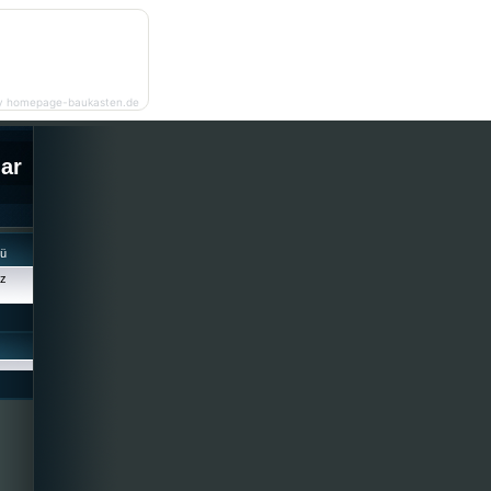
y homepage-baukasten.de
lar
cü
iz