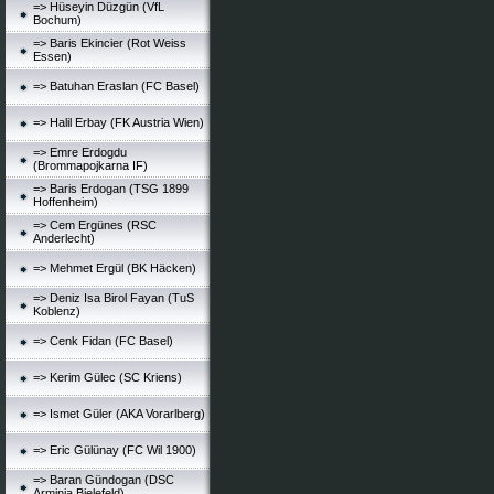
=> Hüseyin Düzgün (VfL
Bochum)
=> Baris Ekincier (Rot Weiss
Essen)
=> Batuhan Eraslan (FC Basel)
=> Halil Erbay (FK Austria Wien)
=> Emre Erdogdu
(Brommapojkarna IF)
=> Baris Erdogan (TSG 1899
Hoffenheim)
=> Cem Ergünes (RSC
Anderlecht)
=> Mehmet Ergül (BK Häcken)
=> Deniz Isa Birol Fayan (TuS
Koblenz)
=> Cenk Fidan (FC Basel)
=> Kerim Gülec (SC Kriens)
=> Ismet Güler (AKA Vorarlberg)
=> Eric Gülünay (FC Wil 1900)
=> Baran Gündogan (DSC
Arminia Bielefeld)