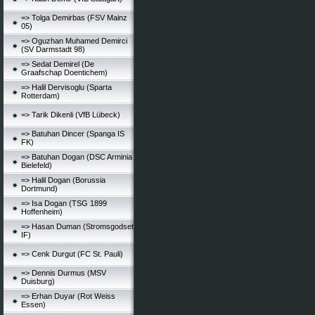
=> Tolga Demirbas (FSV Mainz
05)
=> Oguzhan Muhamed Demirci
(SV Darmstadt 98)
=> Sedat Demirel (De
Graafschap Doentichem)
=> Halil Dervisoglu (Sparta
Rotterdam)
=> Tarik Dikenli (VfB Lübeck)
=> Batuhan Dincer (Spanga IS
FK)
=> Batuhan Dogan (DSC Arminia
Bielefeld)
=> Halil Dogan (Borussia
Dortmund)
=> Isa Dogan (TSG 1899
Hoffenheim)
=> Hasan Duman (Stromsgodset
IF)
=> Cenk Durgut (FC St. Pauli)
=> Dennis Durmus (MSV
Duisburg)
=> Erhan Duyar (Rot Weiss
Essen)