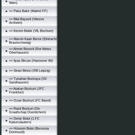
Wien)
=> Paka Bakir (Malmö FF)
=> Bilal Bayazit (Vitesse
Arnheim)
=> Kerem Belek (VfL Bochum)
=> Marvin Kaan Berse (Eintracht
Braunschweig)
=> Ahmet Besevli (Rot Weiss
Oberhausen)
=> Ilyas Bircan (Hannover 96)
=> Sinan Birinci (RB Leipzig)
=> Tunahan Bozkaya (SV
Sandhausen)
=> Atakan Bozkurt (JFC
Frankfurt)
=> Ozan Bozkurt (FC Basel)
=> Rasit Bozkurt (De
Graafschap Doentichem)
=> Deniz Bulut (1.FC
Kaiserslautern)
=> Hüseyin Bulut (Borussia
Dortmund)