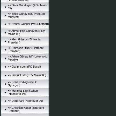
=> Onur Gündogan (FSV Mainz
05)
=> Enes Güney (SC Preußen
Münster)
=> Ertural Güngör (VfB Stuttgart)
=> Ahmet Ege Gürleyen (FSV
Mainz 05)
=> Mert Gürsoy (Eintracht
Frankfurt)
=> Emrecan Hisar (Eintracht
Frankfurt)
=> Arhan Günay Isif (Lokomotiv
Plovdiv)
=> Garip Iscen (FC Basel)
=> Gabriel Isik (FSV Mainz 05)
=> Ferdi Kadioglu (NEC
Nijmegen)
=> Mehmet Salih Kalhan
(Hannover 96)
=> Utku Kani (Hannover 96)
=> Christian Kapar (Eintracht
Frankfurt)