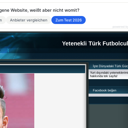
eigene Website, weißt aber nicht womit?
en
Anbieter vergleichen
Zum Test 2026
powered b
Yetenekli Türk Futbolcu
İşte Dünyadaki Türk Gü
Yurt dışındaki yeteneklerim
hakkında tek sayfa!
Facebook beğen