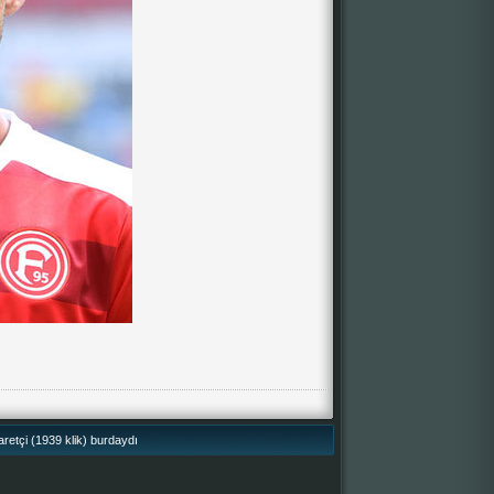
retçi (1939 klik) burdaydı