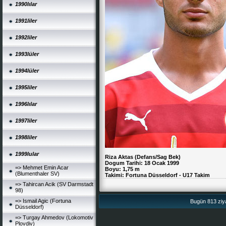
1990lılar
1991liler
1992liler
1993lüler
1994lüler
1995liler
1996lılar
1997liler
1998liler
1999lular
Riza Aktas (Defans/Sag Bek)
Dogum Tarihi: 18 Ocak 1999
=> Mehmet Emin Acar
Boyu: 1,75 m
(Blumenthaler SV)
Takimi: Fortuna Düsseldorf - U17 Takim
=> Tahircan Acik (SV Darmstadt
98)
=> Ismail Agic (Fortuna
Bugün 813 ziya
Düsseldorf)
=> Turgay Ahmedov (Lokomotiv
Plovdiv)