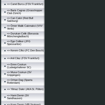
=> Canel Burcu (FSV Frankfurt)
=> Baris Cagras (Grasshopper
Club Zürich)
=> Can Cakir (Red Bull
Salzburg)
=> Ömer Malik Cakmakci (VVV
Venlo)
=> Durukan Celik (Borussia
Mönchengladbach)
=> Ege Celiker (JFG
Spessarttor)
=> Kerem Ciftci (FC Den Bosch)
=> Anil Cilaz (FSV Frankfurt)
=> Emre Coskun
(Ludwigshafener SC)
=> Musa Coskun (SV
Göppingen)
=> Orhan Dag (Sparta
Rotterdam)
=> Yilmaz Daler (AKA St. Pölten)
=> Hami Demir (SV
Sandhausen)
=> Kaan Demir (VfB Stuttgart)