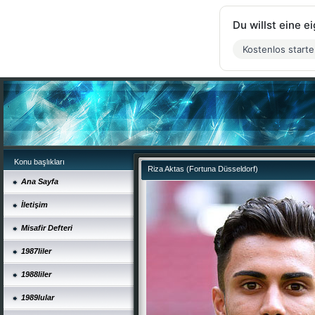
Du willst eine 
Kostenlos start
Konu başlıkları
Riza Aktas (Fortuna Düsseldorf)
Ana Sayfa
İletişim
Misafir Defteri
1987liler
1988liler
1989lular