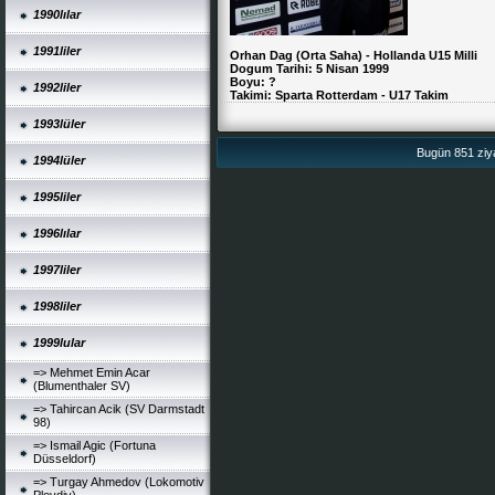
1990lılar
1991liler
Orhan Dag (Orta Saha) - Hollanda U15 Milli
Dogum Tarihi: 5 Nisan 1999
Boyu: ?
1992liler
Takimi: Sparta Rotterdam - U17 Takim
1993lüler
Bugün 851 ziya
1994lüler
1995liler
1996lılar
1997liler
1998liler
1999lular
=> Mehmet Emin Acar
(Blumenthaler SV)
=> Tahircan Acik (SV Darmstadt
98)
=> Ismail Agic (Fortuna
Düsseldorf)
=> Turgay Ahmedov (Lokomotiv