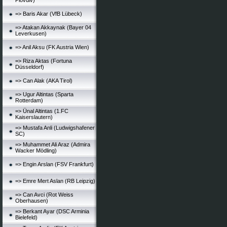
Plovdiv)
=> Baris Akar (VfB Lübeck)
=> Atakan Akkaynak (Bayer 04
Leverkusen)
=> Anil Aksu (FK Austria Wien)
=> Riza Aktas (Fortuna
Düsseldorf)
=> Can Alak (AKA Tirol)
=> Ugur Altintas (Sparta
Rotterdam)
=> Ünal Altintas (1.FC
Kaiserslautern)
=> Mustafa Anli (Ludwigshafener
SC)
=> Muhammet Ali Araz (Admira
Wacker Mödling)
=> Engin Arslan (FSV Frankfurt)
=> Emre Mert Aslan (RB Leipzig)
=> Can Avci (Rot Weiss
Oberhausen)
=> Berkant Ayar (DSC Arminia
Bielefeld)