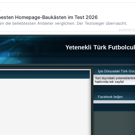
r
 besten Homepage-Baukästen im Test 2026
en die beliebtesten Anbieter verglichen. Der Testsieger überrascht.
powered b
Yetenekli Türk Futbolcu
İşte Dünyadaki Türk Gü
Yurt dışındaki yeteneklerim
hakkında tek sayfa!
Facebook beğen