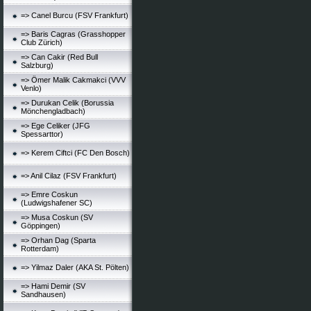
=> Canel Burcu (FSV Frankfurt)
=> Baris Cagras (Grasshopper
Club Zürich)
=> Can Cakir (Red Bull
Salzburg)
=> Ömer Malik Cakmakci (VVV
Venlo)
=> Durukan Celik (Borussia
Mönchengladbach)
=> Ege Celiker (JFG
Spessarttor)
=> Kerem Ciftci (FC Den Bosch)
=> Anil Cilaz (FSV Frankfurt)
=> Emre Coskun
(Ludwigshafener SC)
=> Musa Coskun (SV
Göppingen)
=> Orhan Dag (Sparta
Rotterdam)
=> Yilmaz Daler (AKA St. Pölten)
=> Hami Demir (SV
Sandhausen)