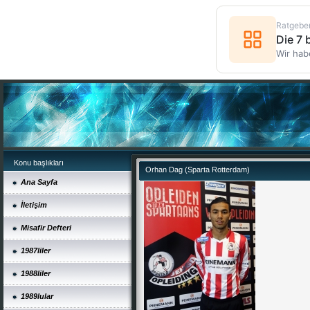
Ratgebe
Die 7
Wir hab
Konu başlıkları
Orhan Dag (Sparta Rotterdam)
Ana Sayfa
İletişim
Misafir Defteri
1987liler
1988liler
1989lular