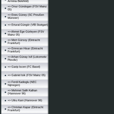
Arminia Bielefeld)
=> Onur Gündogan (FSV Mainz
05)
=> Enes Güney (SC Preußen
Münster)
=> Ertural Güngör (VfB Stuttgart)
=> Ahmet Ege Gürleyen (FSV
Mainz 05)
=> Mert Gürsoy (Eintracht
Frankfurt)
=> Emrecan Hisar (Eintracht
Frankfurt)
=> Arhan Günay Isif (Lokomotiv
Plovdiv)
=> Garip Iscen (FC Basel)
=> Gabriel Isik (FSV Mainz 05)
=> Ferdi Kadioglu (NEC
Nijmegen)
=> Mehmet Salih Kalhan
(Hannover 96)
=> Utku Kani (Hannover 96)
=> Christian Kapar (Eintracht
Frankfurt)