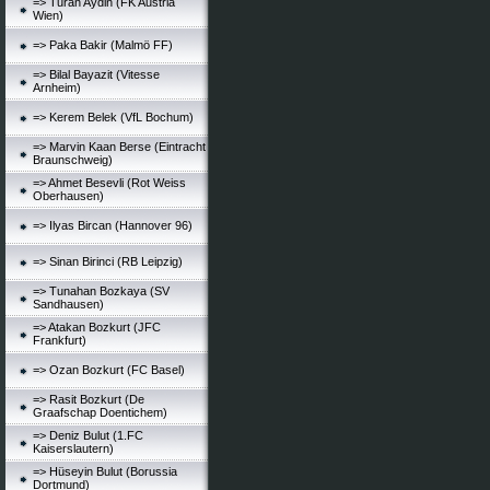
=> Turan Aydin (FK Austria
Wien)
=> Paka Bakir (Malmö FF)
=> Bilal Bayazit (Vitesse
Arnheim)
=> Kerem Belek (VfL Bochum)
=> Marvin Kaan Berse (Eintracht
Braunschweig)
=> Ahmet Besevli (Rot Weiss
Oberhausen)
=> Ilyas Bircan (Hannover 96)
=> Sinan Birinci (RB Leipzig)
=> Tunahan Bozkaya (SV
Sandhausen)
=> Atakan Bozkurt (JFC
Frankfurt)
=> Ozan Bozkurt (FC Basel)
=> Rasit Bozkurt (De
Graafschap Doentichem)
=> Deniz Bulut (1.FC
Kaiserslautern)
=> Hüseyin Bulut (Borussia
Dortmund)