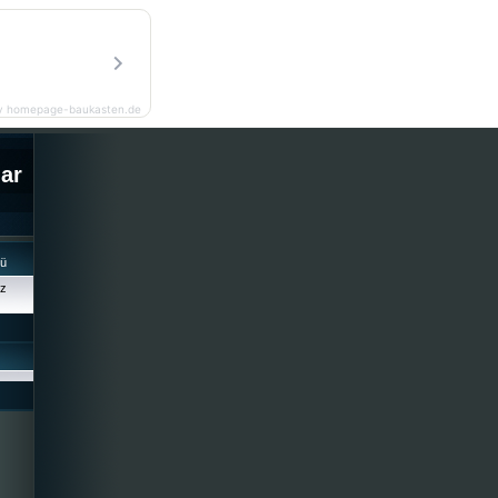
y homepage-baukasten.de
lar
cü
iz