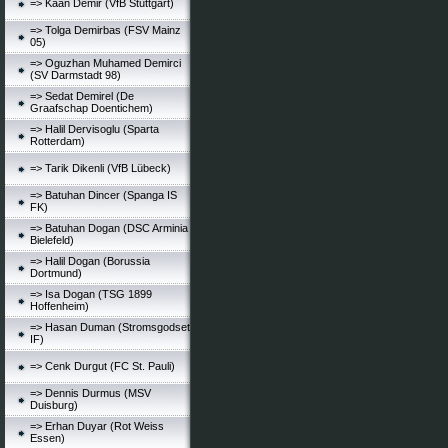
=> Kaan Demir (VfB Stuttgart)
=> Tolga Demirbas (FSV Mainz
05)
=> Oguzhan Muhamed Demirci
(SV Darmstadt 98)
=> Sedat Demirel (De
Graafschap Doentichem)
=> Halil Dervisoglu (Sparta
Rotterdam)
=> Tarik Dikenli (VfB Lübeck)
=> Batuhan Dincer (Spanga IS
FK)
=> Batuhan Dogan (DSC Arminia
Bielefeld)
=> Halil Dogan (Borussia
Dortmund)
=> Isa Dogan (TSG 1899
Hoffenheim)
=> Hasan Duman (Stromsgodset
IF)
=> Cenk Durgut (FC St. Pauli)
=> Dennis Durmus (MSV
Duisburg)
=> Erhan Duyar (Rot Weiss
Essen)