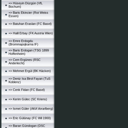
=> Hüseyin Düzgün (VfL
Bochum)
=> Baris Ekincier (Rot Weiss
Essen)
=> Batuhan Eraslan (FC Basel)
=> Halil Erbay (FK Austria Wien)
=> Emre Erdogdu
(Brommapojkarna IF)
=> Baris Erdogan (TSG 1899
Hoffenheim)
=> Cem Ergünes (RSC
Anderlecht)
=> Mehmet Ergül (BK Häcken)
=> Deniz Isa Birol Fayan (TuS
Koblenz)
=> Cenk Fidan (FC Basel)
=> Kerim Gülec (SC Kriens)
=> Ismet Güler (AKA Vorarlberg)
=> Eric Gülünay (FC Wil 1900)
=> Baran Gündogan (DSC