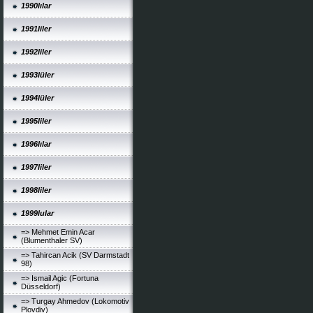
1990lılar
1991liler
1992liler
1993lüler
1994lüler
1995liler
1996lılar
1997liler
1998liler
1999lular
=> Mehmet Emin Acar
(Blumenthaler SV)
=> Tahircan Acik (SV Darmstadt
98)
=> Ismail Agic (Fortuna
Düsseldorf)
=> Turgay Ahmedov (Lokomotiv
Plovdiv)