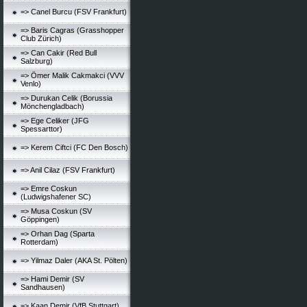
=> Canel Burcu (FSV Frankfurt)
=> Baris Cagras (Grasshopper
Club Zürich)
=> Can Cakir (Red Bull
Salzburg)
=> Ömer Malik Cakmakci (VVV
Venlo)
=> Durukan Celik (Borussia
Mönchengladbach)
=> Ege Celiker (JFG
Spessarttor)
=> Kerem Ciftci (FC Den Bosch)
=> Anil Cilaz (FSV Frankfurt)
=> Emre Coskun
(Ludwigshafener SC)
=> Musa Coskun (SV
Göppingen)
=> Orhan Dag (Sparta
Rotterdam)
=> Yilmaz Daler (AKA St. Pölten)
=> Hami Demir (SV
Sandhausen)
=> Kaan Demir (VfB Stuttgart)