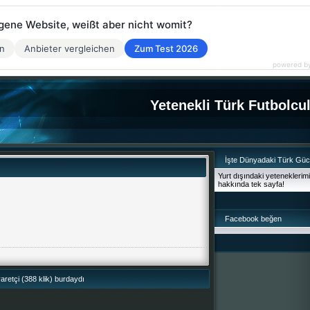
eigene Website, weißt aber nicht womit?
en
Anbieter vergleichen
Zum Test 2026
powered b
Yetenekli Türk Futbolcu
İşte Dünyadaki Türk Gü
Yurt dışındaki yeteneklerim
hakkında tek sayfa!
Facebook beğen
retçi (388 klik) burdaydı