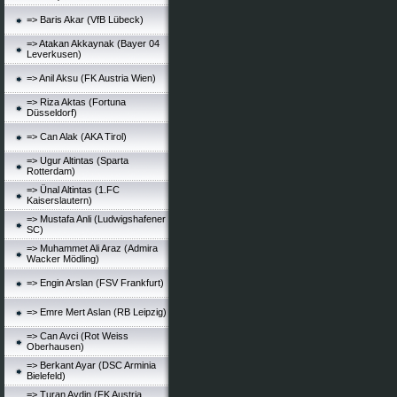
=> Baris Akar (VfB Lübeck)
=> Atakan Akkaynak (Bayer 04
Leverkusen)
=> Anil Aksu (FK Austria Wien)
=> Riza Aktas (Fortuna
Düsseldorf)
=> Can Alak (AKA Tirol)
=> Ugur Altintas (Sparta
Rotterdam)
=> Ünal Altintas (1.FC
Kaiserslautern)
=> Mustafa Anli (Ludwigshafener
SC)
=> Muhammet Ali Araz (Admira
Wacker Mödling)
=> Engin Arslan (FSV Frankfurt)
=> Emre Mert Aslan (RB Leipzig)
=> Can Avci (Rot Weiss
Oberhausen)
=> Berkant Ayar (DSC Arminia
Bielefeld)
=> Turan Aydin (FK Austria