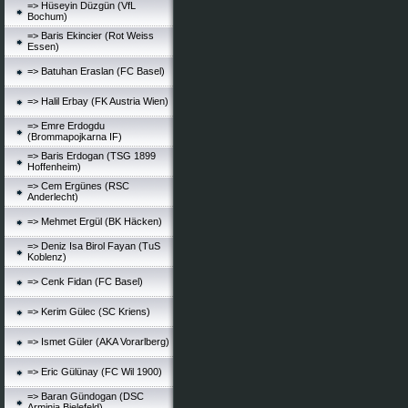
=> Hüseyin Düzgün (VfL
Bochum)
=> Baris Ekincier (Rot Weiss
Essen)
=> Batuhan Eraslan (FC Basel)
=> Halil Erbay (FK Austria Wien)
=> Emre Erdogdu
(Brommapojkarna IF)
=> Baris Erdogan (TSG 1899
Hoffenheim)
=> Cem Ergünes (RSC
Anderlecht)
=> Mehmet Ergül (BK Häcken)
=> Deniz Isa Birol Fayan (TuS
Koblenz)
=> Cenk Fidan (FC Basel)
=> Kerim Gülec (SC Kriens)
=> Ismet Güler (AKA Vorarlberg)
=> Eric Gülünay (FC Wil 1900)
=> Baran Gündogan (DSC
Arminia Bielefeld)