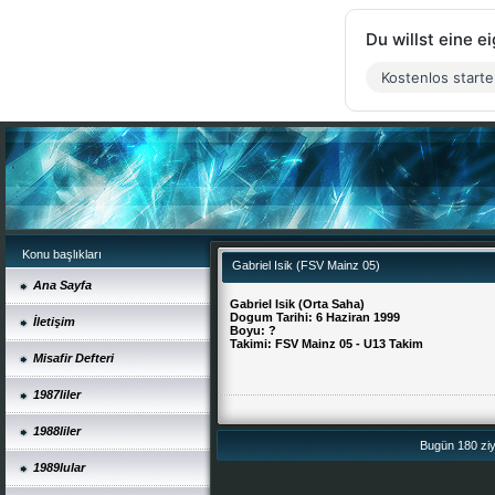
Du willst eine 
Kostenlos start
Konu başlıkları
Gabriel Isik (FSV Mainz 05)
Ana Sayfa
Gabriel Isik (Orta Saha)
Dogum Tarihi: 6 Haziran 1999
İletişim
Boyu: ?
Takimi: FSV Mainz 05 - U13 Takim
Misafir Defteri
1987liler
1988liler
Bugün 180 ziya
1989lular