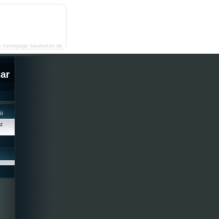
y homepage-baukasten.de
lar
cü
iz