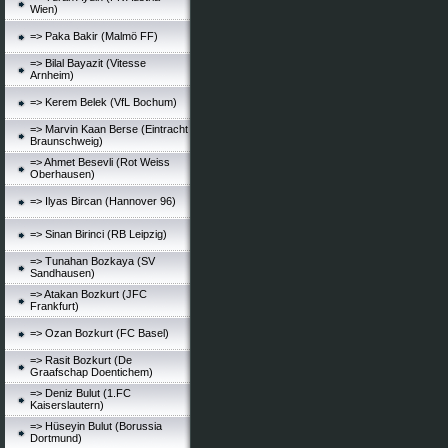
Wien)
=> Paka Bakir (Malmö FF)
=> Bilal Bayazit (Vitesse
Arnheim)
=> Kerem Belek (VfL Bochum)
=> Marvin Kaan Berse (Eintracht
Braunschweig)
=> Ahmet Besevli (Rot Weiss
Oberhausen)
=> Ilyas Bircan (Hannover 96)
=> Sinan Birinci (RB Leipzig)
=> Tunahan Bozkaya (SV
Sandhausen)
=> Atakan Bozkurt (JFC
Frankfurt)
=> Ozan Bozkurt (FC Basel)
=> Rasit Bozkurt (De
Graafschap Doentichem)
=> Deniz Bulut (1.FC
Kaiserslautern)
=> Hüseyin Bulut (Borussia
Dortmund)