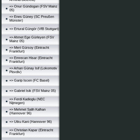
=> Onur Gündogan (FSV Mainz
05)
=> Enes Güney (SC Preußen
Münster)
=> Ertural Güngör (VfB Stuttgart)
=> Ahmet Ege Gürleyen (FSV
Mainz 05)
=> Mert Gürsoy (Eintracht
Frankfurt)
=> Emrecan Hisar (Eintracht
Frankfurt)
=> Arhan Günay Isif (Lokomotiv
Plovdiv)
=> Garip Iscen (FC Basel)
=> Gabriel Isik (FSV Mainz 05)
=> Ferdi Kadioglu (NEC
Nijmegen)
=> Mehmet Salih Kalhan
(Hannover 96)
=> Utku Kani (Hannover 96)
=> Christian Kapar (Eintracht
Frankfurt)