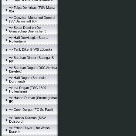
=> Tolga Demirbas (FSV Mainz
05)
=> Oguzhan Muhamed Demirci
(SV Darmstadt 98)
=> Sedat Demirel (De
Graafschap Doentichem)
=> Halil Dervisoglu (Sparta
Rotterdam)
=> Tarik Dikenli (VfB Lübeck)
=> Batuhan Dincer (Spanga IS
FK)
=> Batuhan Dogan (DSC Arminia
Bielefeld)
=> Halil Dogan (Borussia
Dortmund)
=> Isa Dogan (TSG 1899
Hoffenheim)
=> Hasan Duman (Stromsgodset
IF)
=> Cenk Durgut (FC St. Pauli)
=> Dennis Durmus (MSV
Duisburg)
=> Erhan Duyar (Rot Weiss
Essen)