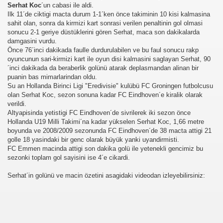
Serhat Koc
´un cabasi ile aldi.
Ilk 11´de ciktigi macta durum 1-1´ken önce takiminin 10 kisi kalmasina
sahit olan, sonra da kirmizi kart sonrasi verilen penaltinin gol olmasi
sonucu 2-1 geriye düstüklerini gören Serhat, maca son dakikalarda
damgasini vurdu.
Önce 76´inci dakikada faulle durdurulabilen ve bu faul sonucu rakp
oyuncunun sari-kirmizi kart ile oyun disi kalmasini saglayan Serhat, 90
´inci dakikada da beraberlik golünü atarak deplasmandan alinan bir
puanin bas mimarlarindan oldu.
Su an Hollanda Birinci Ligi "Eredivisie" kulübü FC Groningen futbolcusu
olan Serhat Koc, sezon sonuna kadar FC Eindhoven´e kiralik olarak
verildi.
Altyapisinda yetistigi FC Eindhoven´de sivrilerek iki sezon önce
Hollanda U19 Milli Takimi´na kadar yükselen Serhat Koc, 1,66 metre
boyunda ve 2008/2009 sezonunda FC Eindhoven´de 38 macta attigi 21
golle 18 yasindaki bir genc olarak büyük yanki uyandirmisti.
FC Emmen macinda attigi son dakika golü ile yetenekli gencimiz bu
sezonki toplam gol sayisini ise 4´e cikardi.
Serhat´in golünü ve macin özetini asagidaki videodan izleyebilirsiniz: