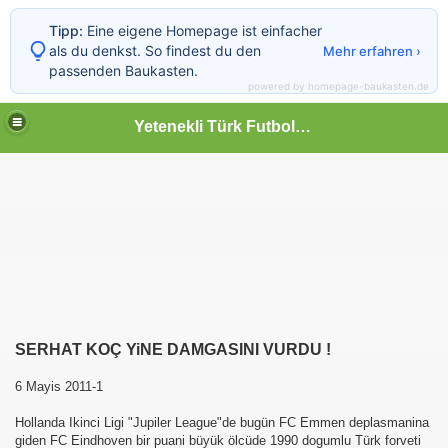
Tipp:
Eine eigene Homepage ist einfacher
als du denkst. So findest du den
Mehr erfahren ›
passenden Baukasten.
powered by homepage-baukasten.de
Yetenekli Türk Futbolcular
SERHAT KO
Ç
YiNE DAMGASINI VURDU !
6 Mayis 2011-1
Hollanda Ikinci Ligi "Jupiler League"de bugün FC Emmen deplasmanina
giden FC Eindhoven bir puani büyük ölcüde 1990 dogumlu Türk forveti