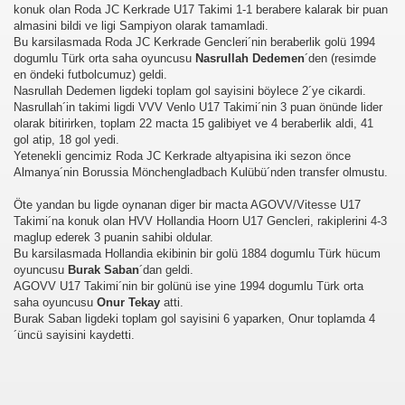
konuk olan Roda JC Kerkrade U17 Takimi 1-1 berabere kalarak bir puan
almasini bildi ve ligi Sampiyon olarak tamamladi.
Bu karsilasmada Roda JC Kerkrade Gencleri´nin beraberlik golü 1994
dogumlu Türk orta saha oyuncusu
Nasrullah Dedemen
´den (resimde
en öndeki futbolcumuz) geldi.
Nasrullah Dedemen ligdeki toplam gol sayisini böylece 2´ye cikardi.
Nasrullah´in takimi ligdi VVV Venlo U17 Takimi´nin 3 puan önünde lider
olarak bitirirken, toplam 22 macta 15 galibiyet ve 4 beraberlik aldi, 41
gol atip, 18 gol yedi.
Yetenekli gencimiz Roda JC Kerkrade altyapisina iki sezon önce
Almanya´nin Borussia Mönchengladbach Kulübü´nden transfer olmustu.
Öte yandan bu ligde oynanan diger bir macta AGOVV/Vitesse U17
Takimi´na konuk olan HVV Hollandia Hoorn U17 Gencleri, rakiplerini 4-3
maglup ederek 3 puanin sahibi oldular.
Bu karsilasmada Hollandia ekibinin bir golü 1884 dogumlu Türk hücum
oyuncusu
Burak Saban
´dan geldi.
AGOVV U17 Takimi´nin bir golünü ise yine 1994 dogumlu Türk orta
saha oyuncusu
Onur Tekay
atti.
Burak Saban ligdeki toplam gol sayisini 6 yaparken, Onur toplamda 4
´üncü sayisini kaydetti.