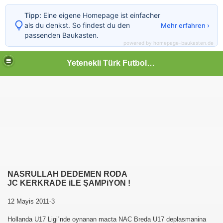
Tipp:
Eine eigene Homepage ist einfacher
als du denkst. So findest du den
Mehr erfahren ›
passenden Baukasten.
powered by homepage-baukasten.de
Yetenekli Türk Futbolcular
NASRULLAH DEDEMEN RODA
JC KERKRADE iLE
Ş
AMPiYON !
12 Mayis 2011-3
Hollanda U17 Ligi´nde oynanan macta NAC Breda U17 deplasmanina