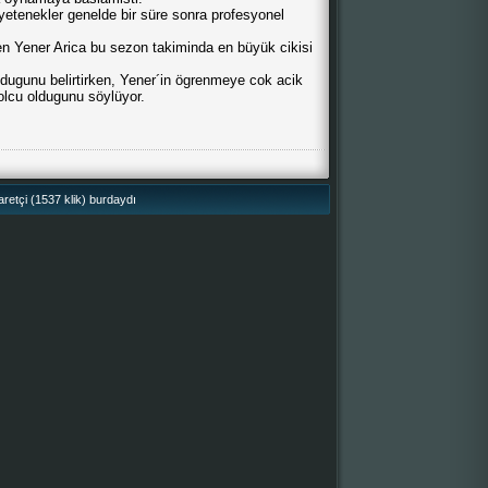
etenekler genelde bir süre sonra profesyonel
yen Yener Arica bu sezon takiminda en büyük cikisi
ugunu belirtirken, Yener´in ögrenmeye cok acik
bolcu oldugunu söylüyor.
retçi (1537 klik) burdaydı