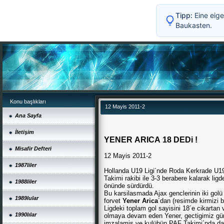
Tipp:
Eine eige
Baukasten.
Konu başlıkları
12 Mayis 2011-2
Ana Sayfa
İletişim
YENER ARICA 18 DEDi !
Misafir Defteri
12 Mayis 2011-2
1987liler
Hollanda U19 Ligi´nde Roda Kerkrade U1
Takimi rakibi ile 3-3 berabere kalarak ligd
1988liler
önünde sürdürdü.
Bu karsilasmada Ajax genclerinin iki gol
1989lular
forvet
Yener Arica
´dan (resimde kirmizi b
Ligdeki toplam gol sayisini 18´e cikarta
1990lılar
olmaya devam eden Yener, gectigimiz gü
imzalamis ve kulübün PAF Takimi´nda da