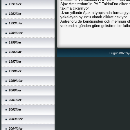
Ajax Amsterdam´in PAF Takimi´na cikan y
1991liler
takima cikariliyor.
Uzun yillardir Ajax altyapisinda forma gi
1992liler
yakalayan oyuncu olarak dikkat cekiyor.
Antrenörü de kendisinden cok memnun old
1993lüler
ve kendini günden güne gelistiren bir fut
1994lüler
1995liler
1996lılar
Bugün 802 ziya
1997liler
1998liler
1999lular
2000liler
2001liler
2002liler
2003lüler
2004lüler