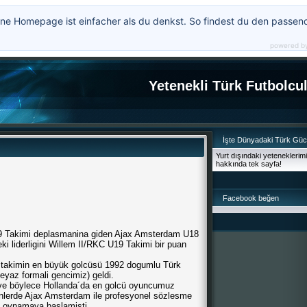
ne Homepage ist einfacher als du denkst. So findest du den passen
powered b
Yetenekli Türk Futbolcu
İşte Dünyadaki Türk Gü
Yurt dışındaki yeteneklerim
hakkında tek sayfa!
Facebook beğen
9 Takimi deplasmanina giden Ajax Amsterdam U18
eki liderligini Willem II/RKC U19 Takimi bir puan
ü takimin en büyük golcüsü 1992 dogumlu Türk
eyaz formali gencimiz) geldi.
n ve böylece Hollanda´da en golcü oyuncumuz
nlerde Ajax Amsterdam ile profesyonel sözlesme
 oynamaya baslamisti.