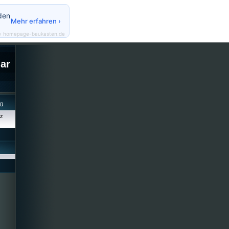
den
Mehr erfahren ›
y homepage-baukasten.de
lar
cü
iz