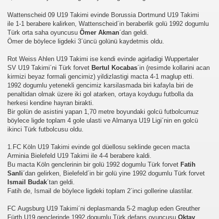
Wattenscheid 09 U19 Takimi evinde Borussia Dortmund U19 Takimi
ile 1-1 berabere kalirken, Wattenscheid´in beraberlik golü 1992 dogumlu
Türk orta saha oyuncusu
Ömer Akman
´dan geldi.
Ömer de böylece ligdeki 3´üncü golünü kaydetmis oldu.
Rot Weiss Ahlen U19 Takimi ise kendi evinde agirladigi Wuppertaler
SV U19 Takimi´ni Türk forvet
Bertul Kocabas
´in (resimde kollarini acan
kirmizi beyaz formali gencimiz) yildizlastigi macta 4-1 maglup etti.
1992 dogumlu yetenekli gencimiz karsilasmada biri kafayla biri de
penaltidan olmak üzere iki gol atarken, ortaya koydugu futbolla da
üşünceleriniz
herkesi kendine hayran birakti.
Bir golün de asistini yapan 1,70 metre boyundaki golcü futbolcumuz
kim?
böylece ligde toplam 4 gole ulasti ve Almanya U19 Ligi´nin en golcü
ikinci Türk futbolcusu oldu.
er arası Gol Krallığı
1.FC Köln U19 Takimi evinde gol düellosu seklinde gecen macta
Arminia Bielefeld U19 Takimi ile 4-4 berabere kaldi.
er arası Gol Krallığı
Bu macta Köln genclerinin bir golü 1992 dogumlu Türk forvet
Fatih
Sanli
´dan gelirken, Bielefeld´in bir golü yine 1992 dogumlu Türk forvet
er arası Gol Krallığı
Ismail Budak
´tan geldi.
Fatih de, Ismail de böylece ligdeki toplam 2´inci gollerine ulastilar.
er arası Gol Krallığı
FC Augsburg U19 Takimi´ni deplasmanda 5-2 maglup eden Greuther
Fürth U19 genclerinde 1992 dogumlu Türk defans oyuncusu
Oktay