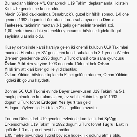
Bu maclarin birinde VfL Osnabrück U19 Takimi deplasmanda Holstein
Kiel U19 genclerine konuk oldu.
Macin 36´inci dakikasinda Osnabrück´ü güzel bir frikik sonucu 1-0 öne
geciren 1992 dogumlu Türk ofansif orta saha oyuncusu
Deniz
Taskesen
, takiminin mactan 3-1 galip gelmesinin temelini atti.
1,80 metre boyundaki yetenekli oyuncumuz böylece ligdeki ilk gol
sayisina ulasmis oldu.
Kuzey derbisinde karsi karsiya gelen iki önemli kulübün U19 Takimlari
macinda Hamburger SV genclerini kendi sahalarinda 3-1 yenen Werder
Bremen genclerinde 1993 dogumlu Türk ofansif orta saha oyuncusu
Özkan Yildirim
ve yine 1993 dogumlu Türk sol bek
Orhan
Yildirim
attiklari birer gol ile yildizlastilar.
Özkan Yildirim böylece toplamda 5´inci golünü atarken, Orhan Yildirim
ligdeki ilk golünü kaydetti.
Bonner SC U19 Takimi evinde Bayer Leverkusen U19 Takimi´na 5-1
maglup olmaktan kurtulamazken, ev sahibi ekibin tek golü 1993
dogumlu Türk forvet
Erdogan Yesilyurt
´tan geldi.
Erdogan böylece ligdeki tolam 2´inci golüne kavustu.
Fortuna Düsseldorf U19 gencleri evlerinde karsilastiklari SpVgg
Erkenschwick U19 Takimi´ni 1992 dogumlu Türk forvet
Tugrul Erat
´in
golü ile 1-0 maglup etmeyi basardilar.
1,85 metre boyundaki Tugrul böylece ligdeki ilk golünü atmis oldu.