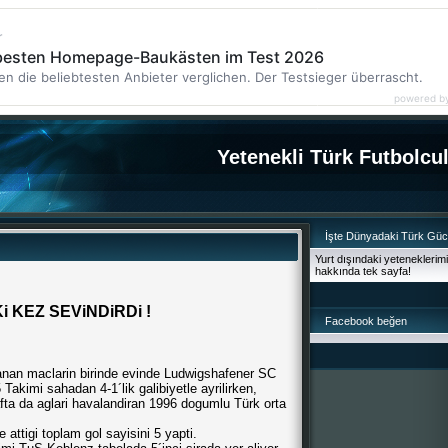
r
 besten Homepage-Baukästen im Test 2026
en die beliebtesten Anbieter verglichen. Der Testsieger überrascht.
powered b
Yetenekli Türk Futbolcu
İşte Dünyadaki Türk Gü
Yurt dışındaki yeteneklerim
hakkında tek sayfa!
 KEZ SEViNDiRDi !
Facebook beğen
nan maclarin birinde evinde Ludwigshafener SC
akimi sahadan 4-1´lik galibiyetle ayrilirken,
fta da aglari havalandiran 1996 dogumlu Türk orta
attigi toplam gol sayisini 5 yapti.