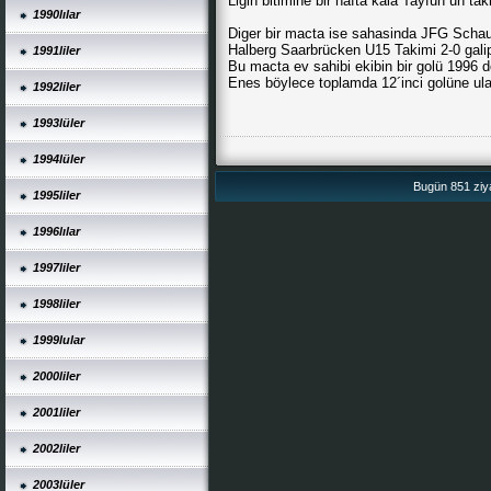
Ligin bitimine bir hafta kala Tayfun´un ta
1990lılar
Diger bir macta ise sahasinda JFG Scha
Halberg Saarbrücken U15 Takimi 2-0 galip
1991liler
Bu macta ev sahibi ekibin bir golü 1996 
Enes böylece toplamda 12´inci golüne ula
1992liler
1993lüler
1994lüler
Bugün 851 ziya
1995liler
1996lılar
1997liler
1998liler
1999lular
2000liler
2001liler
2002liler
2003lüler