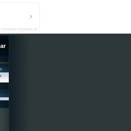
y homepage-baukasten.de
lar
cü
iz