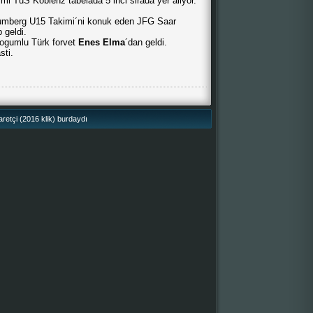
kimi TuS Koblenz tabelada 5´inci sirada yer aliyor.
umberg U15 Takimi´ni konuk eden JFG Saar
 geldi.
dogumlu Türk forvet
Enes Elma
´dan geldi.
sti.
retçi (2016 klik) burdaydı