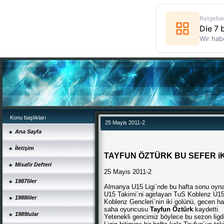
Ratgebe
Die 7
Wir hab
Konu başlıkları
25 Mayis 2011-2
Ana Sayfa
İletişim
TAYFUN ÖZTÜRK BU SEFER iKi
Misafir Defteri
25 Mayis 2011-2
1987liler
Almanya U15 Ligi´nde bu hafta sonu oyna
U15 Takimi´ni agirlayan TuS Koblenz U15 T
1988liler
Koblenz Gencleri´nin iki golünü, gecen ha
saha oyuncusu
Tayfun Öztürk
kaydetti.
1989lular
Yetenekli gencimiz böylece bu sezon ligde 