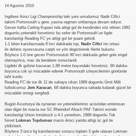
14 Agustos 2010
Ingiltere Ikinci Ligi Championship´teki yeni umudumuz Nadir Ciftci
takimi Portsmouth´u genc yasina ragmen sirtlamaya devam ediyor.
Gecen hafta Carling Kupasi´nda attigi gol ile kendinden söz ettiren 1992
dogumlu yetenekli forvetimiz bu sefer de Portsmouth´un ligde
karsilastigi Reading FC´ye attigi gol bir puani getirdi.
1-1 biten karsilasmada 8´inci dakikada top,
Nadir Ciftci
´nin ortasi
ile defans oyuncusuna carpti ve yön degistirerek filerle bulustu.
Böylece 1-0 öne gecen Portsmoutuh 90´inci dakkada gelen gole engel
olamayinca, mac da berabere sonuclandi.
Ligdeki ilk golüne kavusan 1,88 metre boyundaki forvetmiz, 90 dakika
boyunca cok iyi mücadele ederek Portsmouth izleyecilerinin gönlünde
taht kurdu.
Reading FC´de ise ilk 11´de sahaya cikan 1989 dogumlu Ümit Milli
futbolcumuz
Jem Karacan
, 68 dakika boyunca sahada kalarak güzel bir
mücadele örnegi sergiledi.
Bugün Avusturya´da oynanan ve yeteneklerimiz acisindan enteresan
olan diger bir macta ise SC Rheindorf Altach PAF Takimi evinde
karsilastigi Union Innsbruck´u 4-1 yenerken, 1989 dogumlu Tük
forvet
Lokman Topduman
macin ikinci yarida attigi üc gol ile
yildizlasti.
Böylece 3´üncü lig karsilasmasi sonucu toplam 5 gole ulasan Lokman