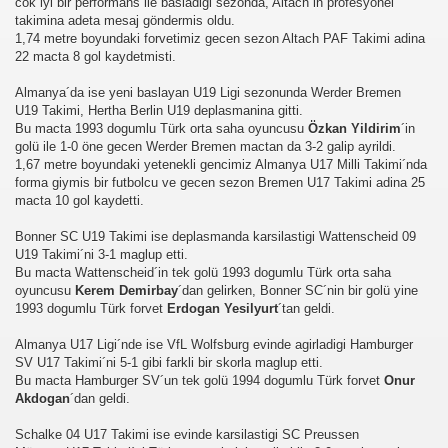
cok iyi bir performans ile basladigi sezonda, Altach´in profesyonel
takimina adeta mesaj göndermis oldu.
1,74 metre boyundaki forvetimiz gecen sezon Altach PAF Takimi adina
22 macta 8 gol kaydetmisti.
Almanya´da ise yeni baslayan U19 Ligi sezonunda Werder Bremen
U19 Takimi, Hertha Berlin U19 deplasmanina gitti.
Bu macta 1993 dogumlu Türk orta saha oyuncusu
Özkan Yildirim
´in
golü ile 1-0 öne gecen Werder Bremen mactan da 3-2 galip ayrildi.
1,67 metre boyundaki yetenekli gencimiz Almanya U17 Milli Takimi´nda
forma giymis bir futbolcu ve gecen sezon Bremen U17 Takimi adina 25
macta 10 gol kaydetti.
Bonner SC U19 Takimi ise deplasmanda karsilastigi Wattenscheid 09
üşünceleriniz
U19 Takimi´ni 3-1 maglup etti.
Bu macta Wattenscheid´in tek golü 1993 dogumlu Türk orta saha
kim?
oyuncusu
Kerem Demirbay
´dan gelirken, Bonner SC´nin bir golü yine
1993 dogumlu Türk forvet
Erdogan Yesilyurt
´tan geldi.
er arası Gol Krallığı
Almanya U17 Ligi´nde ise VfL Wolfsburg evinde agirladigi Hamburger
SV U17 Takimi´ni 5-1 gibi farkli bir skorla maglup etti.
er arası Gol Krallığı
Bu macta Hamburger SV´un tek golü 1994 dogumlu Türk forvet
Onur
Akdogan
´dan geldi.
er arası Gol Krallığı
Schalke 04 U17 Takimi ise evinde karsilastigi SC Preussen