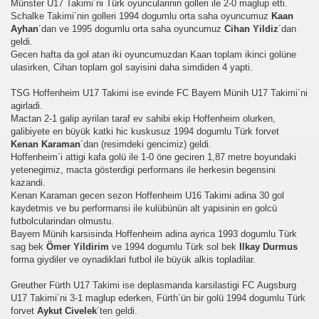
Münster U17 Takimi´ni Türk oyuncularinin golleri ile 2-0 maglup etti.
er arası Gol Krallığı
Schalke Takimi´nin golleri 1994 dogumlu orta saha oyuncumuz
Kaan
Ayhan
´dan ve 1995 dogumlu orta saha oyuncumuz
Cihan Yildiz
´dan
er arası Gol Krallığı
geldi.
Gecen hafta da gol atan iki oyuncumuzdan Kaan toplam ikinci golüne
er arası Gol Krallığı
ulasirken, Cihan toplam gol sayisini daha simdiden 4 yapti.
TSG Hoffenheim U17 Takimi ise evinde FC Bayern Münih U17 Takimi´ni
er arası Gol Krallığı
agirladi.
Mactan 2-1 galip ayrilan taraf ev sahibi ekip Hoffenheim olurken,
er arası Gol Krallığı
galibiyete en büyük katki hic kuskusuz 1994 dogumlu Türk forvet
Kenan Karaman
´dan (resimdeki gencimiz) geldi.
er arası Gol Krallığı
Hoffenheim´i attigi kafa golü ile 1-0 öne geciren 1,87 metre boyundaki
yetenegimiz, macta gösterdigi performans ile herkesin begensini
kazandi.
Kenan Karaman gecen sezon Hoffenheim U16 Takimi adina 30 gol
kaydetmis ve bu performansi ile kulübünün alt yapisinin en golcü
futbolcularindan olmustu.
Bayern Münih karsisinda Hoffenheim adina ayrica 1993 dogumlu Türk
sag bek
Ömer Yildirim
ve 1994 dogumlu Türk sol bek
Ilkay Durmus
forma giydiler ve oynadiklari futbol ile büyük alkis topladilar.
Greuther Fürth U17 Takimi ise deplasmanda karsilastigi FC Augsburg
U17 Takimi´ni 3-1 maglup ederken, Fürth´ün bir golü 1994 dogumlu Türk
forvet
Aykut Civelek
´ten geldi.