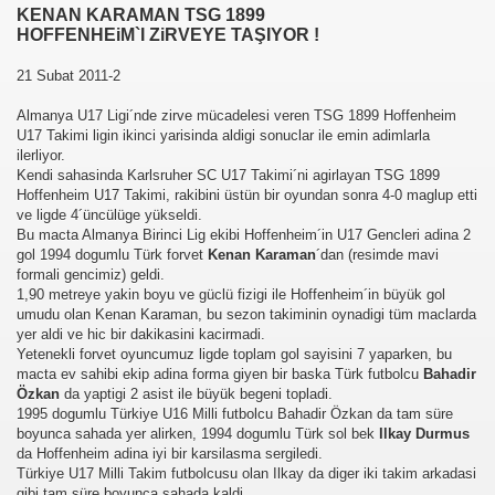
KENAN KARAMAN TSG 1899
HOFFENHEiM`I ZiRVEYE TAŞIYOR !
21 Subat 2011-2
Almanya U17 Ligi´nde zirve mücadelesi veren TSG 1899 Hoffenheim
U17 Takimi ligin ikinci yarisinda aldigi sonuclar ile emin adimlarla
ilerliyor.
Kendi sahasinda Karlsruher SC U17 Takimi´ni agirlayan TSG 1899
Hoffenheim U17 Takimi, rakibini üstün bir oyundan sonra 4-0 maglup etti
ve ligde 4´üncülüge yükseldi.
Bu macta Almanya Birinci Lig ekibi Hoffenheim´in U17 Gencleri adina 2
gol 1994 dogumlu Türk forvet
Kenan Karaman
´dan (resimde mavi
formali gencimiz) geldi.
1,90 metreye yakin boyu ve güclü fizigi ile Hoffenheim´in büyük gol
umudu olan Kenan Karaman, bu sezon takiminin oynadigi tüm maclarda
yer aldi ve hic bir dakikasini kacirmadi.
Yetenekli forvet oyuncumuz ligde toplam gol sayisini 7 yaparken, bu
macta ev sahibi ekip adina forma giyen bir baska Türk futbolcu
Bahadir
Özkan
da yaptigi 2 asist ile büyük begeni topladi.
1995 dogumlu Türkiye U16 Milli futbolcu Bahadir Özkan da tam süre
boyunca sahada yer alirken, 1994 dogumlu Türk sol bek
Ilkay Durmus
da Hoffenheim adina iyi bir karsilasma sergiledi.
Türkiye U17 Milli Takim futbolcusu olan Ilkay da diger iki takim arkadasi
gibi tam süre boyunca sahada kaldi.