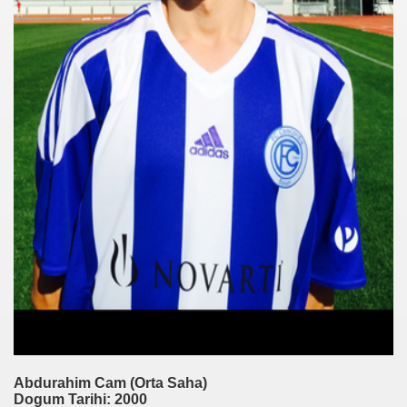
g)
lin)
kfurt)
t)
sen)
Abdurahim Cam (Orta Saha)
ldorf)
Dogum Tarihi: 2000