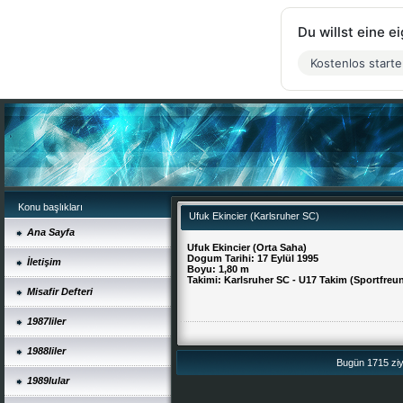
Du willst eine 
Kostenlos start
Konu başlıkları
Ufuk Ekincier (Karlsruher SC)
Ana Sayfa
Ufuk Ekincier (Orta Saha)
Dogum Tarihi: 17 Eylül 1995
İletişim
Boyu: 1,80 m
Takimi: Karlsruher SC - U17 Takim (Sportfreu
Misafir Defteri
1987liler
1988liler
Bugün 1715 ziya
1989lular