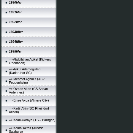
1990lılar
1991liler
1992liler
1993lüler
1994lüler
1995liler
=> Abdullahan Acikel (Kickers
Offenbach)
=> Aykut Ademogullari
(Karlsruher SC)
=> Mehmet Agbulut (ASV
Feudenheim)
=> Özcan Akan (CS Sedan
Ardennes)
=> Emre Akca (Almere City)
=> Kadir Akin (SC Rheindorf
Altach)
=> Kaan Akkaya (TSG Balingen)
=> Kemal Aktas (Austria
Salzburg)