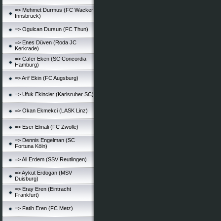
=> Mehmet Durmus (FC Wacker
Innsbruck)
=> Ogulcan Dursun (FC Thun)
=> Enes Düven (Roda JC
Kerkrade)
=> Cafer Eken (SC Concordia
Hamburg)
=> Arif Ekin (FC Augsburg)
=> Ufuk Ekincier (Karlsruher SC)
=> Okan Ekmekci (LASK Linz)
=> Eser Elmali (FC Zwolle)
=> Dennis Engelman (SC
Fortuna Köln)
=> Ali Erdem (SSV Reutlingen)
=> Aykut Erdogan (MSV
Duisburg)
=> Eray Eren (Eintracht
Frankfurt)
=> Fatih Eren (FC Metz)