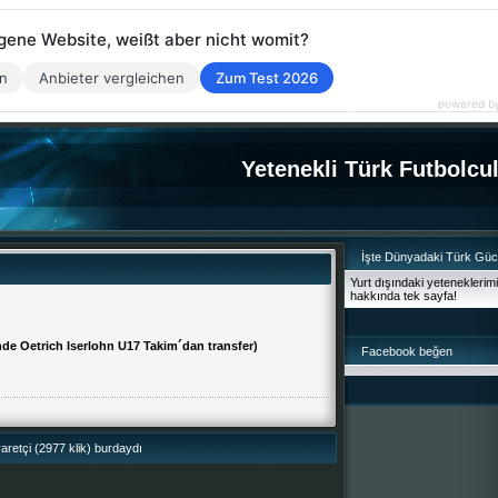
eigene Website, weißt aber nicht womit?
en
Anbieter vergleichen
Zum Test 2026
powered b
Yetenekli Türk Futbolcu
İşte Dünyadaki Türk Gü
Yurt dışındaki yeteneklerim
hakkında tek sayfa!
nde Oetrich Iserlohn U17 Takim´dan transfer)
Facebook beğen
retçi (2977 klik) burdaydı