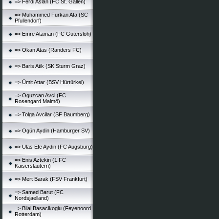
=> Ferdi Aslan (FC St. Gallen)
=> Muhammed Furkan Ata (SC
Pfullendorf)
=> Emre Ataman (FC Gütersloh)
=> Okan Atas (Randers FC)
=> Baris Atik (SK Sturm Graz)
=> Ümit Attar (BSV Hürtürkel)
=> Oguzcan Avci (FC
Rosengard Malmö)
=> Tolga Avcilar (SF Baumberg)
=> Ogün Aydin (Hamburger SV)
=> Ulas Efe Aydin (FC Augsburg)
=> Enis Aztekin (1.FC
Kaiserslautern)
=> Mert Barak (FSV Frankfurt)
=> Samed Barut (FC
Nordsjaelland)
=> Bilal Basacikoglu (Feyenoord
Rotterdam)