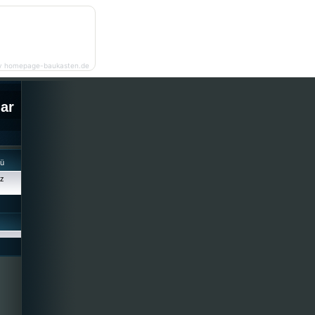
y homepage-baukasten.de
lar
cü
iz