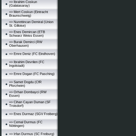
=> Ibrahim Coskun
(Galatasaray)
=> Mert Coskun (Eintracht
Braunschweig)
=> Nurettincan Demiral (Union
St. Gilloise)
=> Enes Demircan (ETB
Schwarz Weiss Essen)
=> Burak Demirci (RW
Oberhausen)
=> Emre Deniz (FC Eindhoven)
=> Ibrahim Devrilen (FC
Ingolstadt)
=> Emre Dogan (FC Pasching)
=> Samet Dogdu (CfR
Pforzheim)
=> Orhan Dombayci (RW
Essen)
=> Cihan Cayan Duman (SF
Troisdorf)
=> Enes Durmaz (SGV Freiberg)
=> Cemal Durmus (FC
Nöttingen)
=> Irfan Durmus (SC Freiburg)