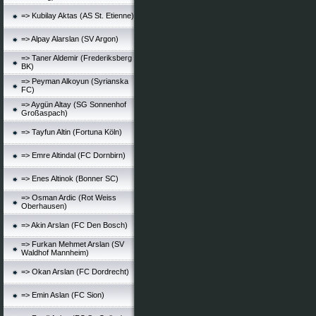
=> Kubilay Aktas (AS St. Etienne)
=> Alpay Alarslan (SV Argon)
=> Taner Aldemir (Frederiksberg
BK)
=> Peyman Alkoyun (Syrianska
FC)
=> Aygün Altay (SG Sonnenhof
Großaspach)
=> Tayfun Altin (Fortuna Köln)
=> Emre Altindal (FC Dornbirn)
=> Enes Altinok (Bonner SC)
=> Osman Ardic (Rot Weiss
Oberhausen)
=> Akin Arslan (FC Den Bosch)
=> Furkan Mehmet Arslan (SV
Waldhof Mannheim)
=> Okan Arslan (FC Dordrecht)
=> Emin Aslan (FC Sion)