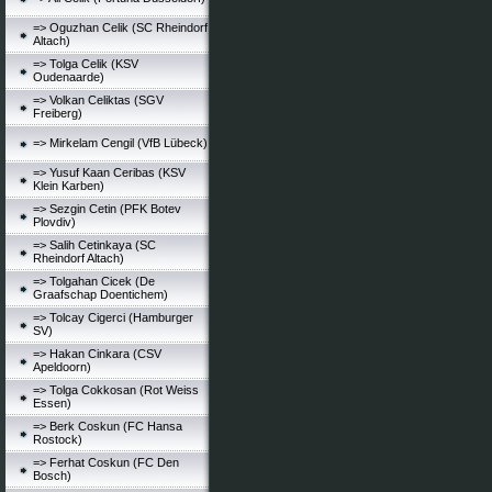
=> Oguzhan Celik (SC Rheindorf
Altach)
=> Tolga Celik (KSV
Oudenaarde)
=> Volkan Celiktas (SGV
Freiberg)
=> Mirkelam Cengil (VfB Lübeck)
=> Yusuf Kaan Ceribas (KSV
Klein Karben)
=> Sezgin Cetin (PFK Botev
Plovdiv)
=> Salih Cetinkaya (SC
Rheindorf Altach)
=> Tolgahan Cicek (De
Graafschap Doentichem)
=> Tolcay Cigerci (Hamburger
SV)
=> Hakan Cinkara (CSV
Apeldoorn)
=> Tolga Cokkosan (Rot Weiss
Essen)
=> Berk Coskun (FC Hansa
Rostock)
=> Ferhat Coskun (FC Den
Bosch)