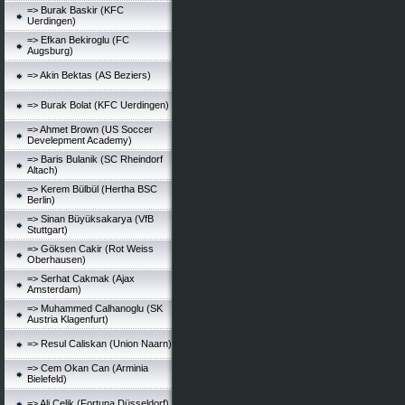
=> Burak Baskir (KFC
Uerdingen)
=> Efkan Bekiroglu (FC
Augsburg)
=> Akin Bektas (AS Beziers)
=> Burak Bolat (KFC Uerdingen)
=> Ahmet Brown (US Soccer
Develepment Academy)
=> Baris Bulanik (SC Rheindorf
Altach)
=> Kerem Bülbül (Hertha BSC
Berlin)
=> Sinan Büyüksakarya (VfB
Stuttgart)
=> Göksen Cakir (Rot Weiss
Oberhausen)
=> Serhat Cakmak (Ajax
Amsterdam)
=> Muhammed Calhanoglu (SK
Austria Klagenfurt)
=> Resul Caliskan (Union Naarn)
=> Cem Okan Can (Arminia
Bielefeld)
=> Ali Celik (Fortuna Düsseldorf)