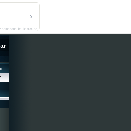
y homepage-baukasten.de
lar
cü
iz