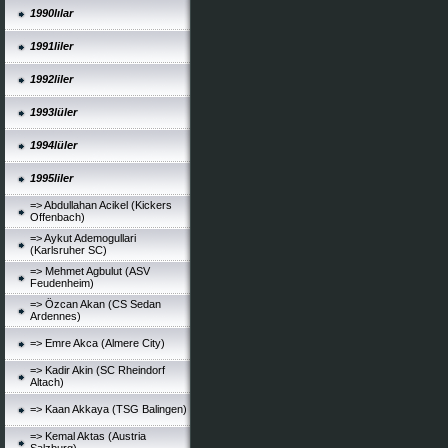
1990lılar
1991liler
1992liler
1993lüler
1994lüler
1995liler
=> Abdullahan Acikel (Kickers
Offenbach)
=> Aykut Ademogullari
(Karlsruher SC)
=> Mehmet Agbulut (ASV
Feudenheim)
=> Özcan Akan (CS Sedan
Ardennes)
=> Emre Akca (Almere City)
=> Kadir Akin (SC Rheindorf
Altach)
=> Kaan Akkaya (TSG Balingen)
=> Kemal Aktas (Austria