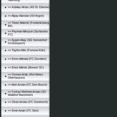
Salzburg)
=> Kubilay Aktas (AS St. Etienne)
=> Alpay Alarslan (SV Argon)
=> Taner Aldemir (Frederiksberg
BK)
=> Peyman Alkoyun (Syrianska
FC)
=> Aygün Altay (SG Sonnenhof
Großaspach)
=> Tayfun Altin (Fortuna Köln)
=> Emre Altindal (FC Dornbirn)
=> Enes Altinok (Bonner SC)
=> Osman Ardic (Rot Weiss
Oberhausen)
=> Akin Arslan (FC Den Bosch)
=> Furkan Mehmet Arslan (SV
Waldhof Mannheim)
=> Okan Arslan (FC Dordrecht)
=> Emin Aslan (FC Sion)