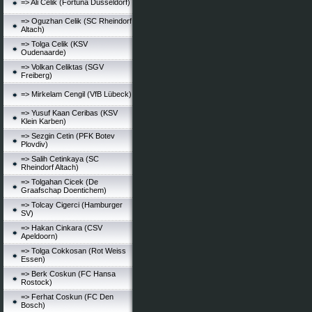
=> Ali Celik (Fortuna Düsseldorf)
=> Oguzhan Celik (SC Rheindorf
Altach)
=> Tolga Celik (KSV
Oudenaarde)
=> Volkan Celiktas (SGV
Freiberg)
=> Mirkelam Cengil (VfB Lübeck)
=> Yusuf Kaan Ceribas (KSV
Klein Karben)
=> Sezgin Cetin (PFK Botev
Plovdiv)
=> Salih Cetinkaya (SC
Rheindorf Altach)
=> Tolgahan Cicek (De
Graafschap Doentichem)
=> Tolcay Cigerci (Hamburger
SV)
=> Hakan Cinkara (CSV
Apeldoorn)
=> Tolga Cokkosan (Rot Weiss
Essen)
=> Berk Coskun (FC Hansa
Rostock)
=> Ferhat Coskun (FC Den
Bosch)