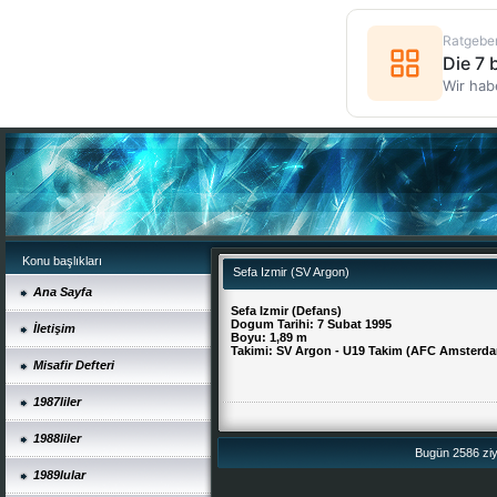
Ratgebe
Die 7
Wir hab
Konu başlıkları
Sefa Izmir (SV Argon)
Ana Sayfa
Sefa Izmir (Defans)
Dogum Tarihi: 7 Subat 1995
İletişim
Boyu: 1,89 m
Takimi: SV Argon - U19 Takim (AFC Amsterda
Misafir Defteri
1987liler
1988liler
Bugün 2586 ziya
1989lular