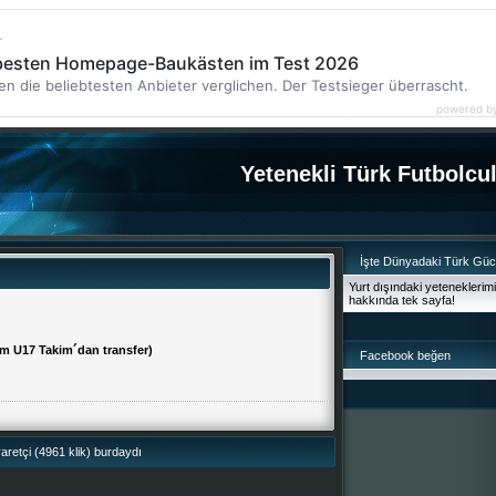
r
 besten Homepage-Baukästen im Test 2026
en die beliebtesten Anbieter verglichen. Der Testsieger überrascht.
powered b
Yetenekli Türk Futbolcu
İşte Dünyadaki Türk Gü
Yurt dışındaki yeteneklerim
hakkında tek sayfa!
m U17 Takim´dan transfer)
Facebook beğen
retçi (4961 klik) burdaydı