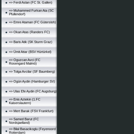
=> Ferdi Aslan (FC St. Gallen)
=> Muhammed Furkan Ata (SC
Pfullendorf)
=> Emre Ataman (FC Gütersloh)
=> Okan Atas (Randers FC)
=> Baris Atik (SK Sturm Graz)
=> Ümit Attar (BSV Hürtürkel)
=> Oguzcan Avci (FC
Rosengard Malmö)
=> Tolga Avcilar (SF Baumberg)
=> Ogün Aydin (Hamburger SV)
=> Ulas Efe Aydin (FC Augsburg)
=> Enis Aztekin (1.FC
Kaiserslautern)
=> Mert Barak (FSV Frankfurt)
=> Samed Barut (FC
Nordsjaelland)
=> Bilal Basacikoglu (Feyenoord
Rotterdam)