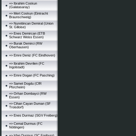
=> Ibrahim Coskun
(Galatasaray)
=> Mert Coskun (Eintracht
Braunschweig)
=> Nurettincan Demiral (Union
St. Gilloise)
=> Enes Demircan (ETB
Schwarz Weiss Essen)
=> Burak Demirci (RW
Oberhausen)
=> Emre Deniz (FC Eindhoven)
=> Ibrahim Devrilen (FC
Ingolstadt)
=> Emre Dogan (FC Pasching)
=> Samet Dogdu (CfR
Pforzheim)
=> Orhan Dombayci (RW
Essen)
=> Cihan Cayan Duman (SF
Troisdorf)
=> Enes Durmaz (SGV Freiberg)
=> Cemal Durmus (FC
Nöttingen)
=> Irfan Durmus (SC Freiburg)