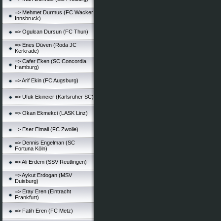
=> Mehmet Durmus (FC Wacker
Innsbruck)
=> Ogulcan Dursun (FC Thun)
=> Enes Düven (Roda JC
Kerkrade)
=> Cafer Eken (SC Concordia
Hamburg)
=> Arif Ekin (FC Augsburg)
=> Ufuk Ekincier (Karlsruher SC)
=> Okan Ekmekci (LASK Linz)
=> Eser Elmali (FC Zwolle)
=> Dennis Engelman (SC
Fortuna Köln)
=> Ali Erdem (SSV Reutlingen)
=> Aykut Erdogan (MSV
Duisburg)
=> Eray Eren (Eintracht
Frankfurt)
=> Fatih Eren (FC Metz)