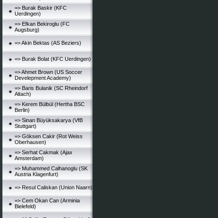
=> Burak Baskir (KFC
Uerdingen)
=> Efkan Bekiroglu (FC
Augsburg)
=> Akin Bektas (AS Beziers)
=> Burak Bolat (KFC Uerdingen)
=> Ahmet Brown (US Soccer
Develepment Academy)
=> Baris Bulanik (SC Rheindorf
Altach)
=> Kerem Bülbül (Hertha BSC
Berlin)
=> Sinan Büyüksakarya (VfB
Stuttgart)
=> Göksen Cakir (Rot Weiss
Oberhausen)
=> Serhat Cakmak (Ajax
Amsterdam)
=> Muhammed Calhanoglu (SK
Austria Klagenfurt)
=> Resul Caliskan (Union Naarn)
=> Cem Okan Can (Arminia
Bielefeld)