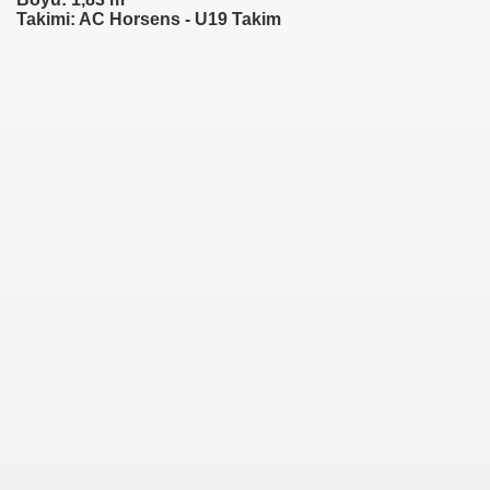
Takimi: AC Horsens - U19 Takim
fenbach)
r SC)
heim)
es)