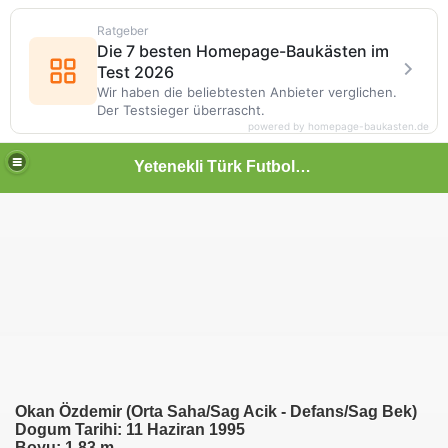
Ratgeber
Die 7 besten Homepage-Baukästen im
Test 2026
Wir haben die beliebtesten Anbieter verglichen.
Der Testsieger überrascht.
powered by homepage-baukasten.de
Yetenekli Türk Futbolcular
Okan Özdemir (Orta Saha/Sag Acik - Defans/Sag Bek)
Dogum Tarihi: 11 Haziran 1995
Boyu: 1,83 m