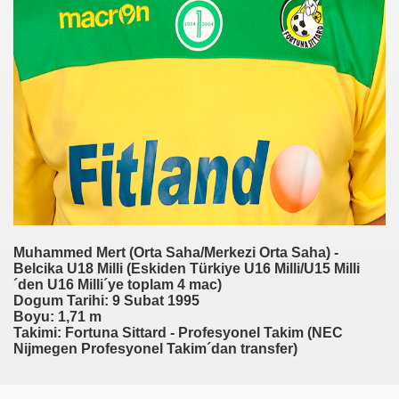
h)
)
BK)
Muhammed Mert (Orta Saha/Merkezi Orta Saha) -
Belcika U18 Milli (Eskiden Türkiye U16 Milli/U15 Milli
C)
´den U16 Milli´ye toplam 4 mac)
Dogum Tarihi: 9 Subat 1995
roßaspach)
Boyu: 1,71 m
Takimi: Fortuna Sittard - Profesyonel Takim (NEC
Nijmegen Profesyonel Takim´dan transfer)