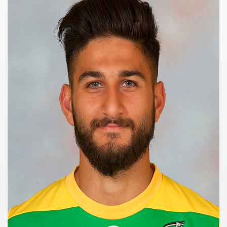
fenbach)
r SC)
heim)
es)