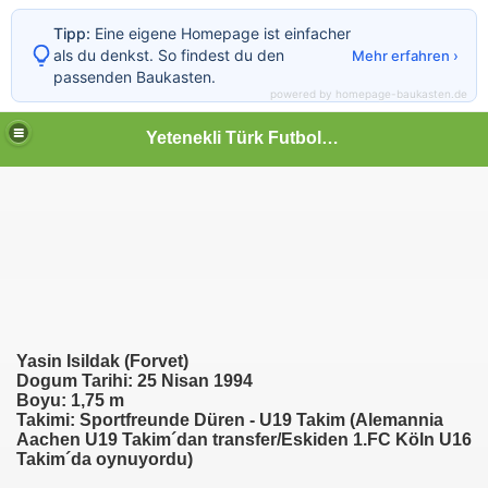
Tipp:
Eine eigene Homepage ist einfacher
als du denkst. So findest du den
Mehr erfahren ›
passenden Baukasten.
powered by homepage-baukasten.de
Yetenekli Türk Futbolcular
Yasin Isildak (Forvet)
Dogum Tarihi: 25 Nisan 1994
Boyu: 1,75 m
Takimi: Sportfreunde Düren - U19 Takim
(
Alemannia
Aachen U19 Takim´dan transfer/Eskiden 1.FC Köln U16
Takim´da oynuyordu)