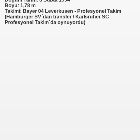
Boyu: 1,78 m
Takimi: Bayer 04 Leverkusen - Profesyonel Takim
(Hamburger SV´dan transfer / Karlsruher SC
Profesyonel Takim´da oynuyordu)
urg)
)
f)