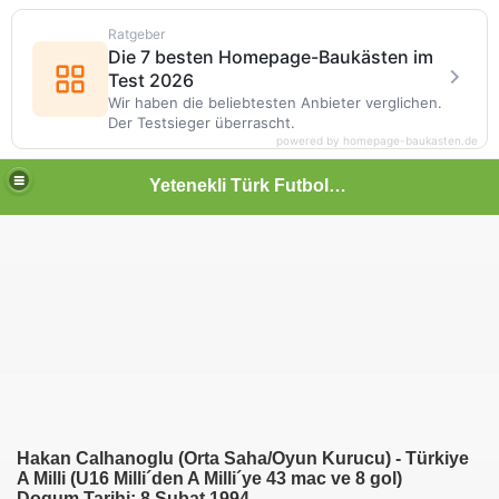
Ratgeber
Die 7 besten Homepage-Baukästen im
Test 2026
Wir haben die beliebtesten Anbieter verglichen.
Der Testsieger überrascht.
powered by homepage-baukasten.de
Yetenekli Türk Futbolcular
Hakan Calhanoglu (Orta Saha/Oyun Kurucu) - Türkiye
A Milli (U16 Milli´den A Milli´ye 43 mac ve 8 gol)
Dogum Tarihi: 8 Subat 1994