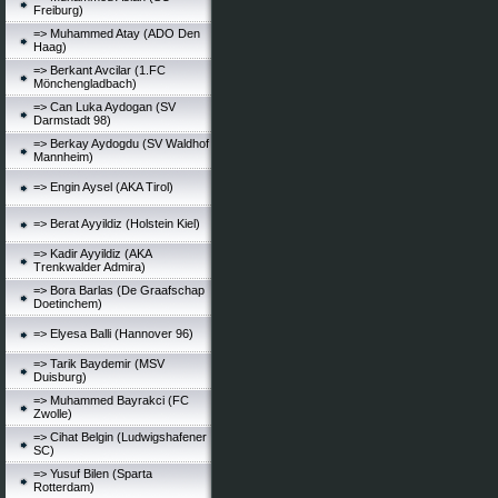
Freiburg)
=> Muhammed Atay (ADO Den
Haag)
=> Berkant Avcilar (1.FC
Mönchengladbach)
=> Can Luka Aydogan (SV
Darmstadt 98)
=> Berkay Aydogdu (SV Waldhof
Mannheim)
=> Engin Aysel (AKA Tirol)
=> Berat Ayyildiz (Holstein Kiel)
=> Kadir Ayyildiz (AKA
Trenkwalder Admira)
=> Bora Barlas (De Graafschap
Doetinchem)
=> Elyesa Balli (Hannover 96)
=> Tarik Baydemir (MSV
Duisburg)
=> Muhammed Bayrakci (FC
Zwolle)
=> Cihat Belgin (Ludwigshafener
SC)
=> Yusuf Bilen (Sparta
Rotterdam)