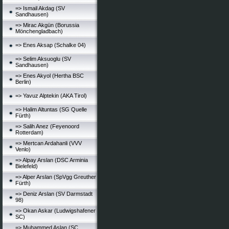
=> Ismail Akdag (SV
Sandhausen)
=> Mirac Akgün (Borussia
Mönchengladbach)
=> Enes Aksap (Schalke 04)
=> Selim Aksuoglu (SV
Sandhausen)
=> Enes Akyol (Hertha BSC
Berlin)
=> Yavuz Alptekin (AKA Tirol)
=> Halim Altuntas (SG Quelle
Fürth)
=> Salih Anez (Feyenoord
Rotterdam)
=> Mertcan Ardahanli (VVV
Venlo)
=> Alpay Arslan (DSC Arminia
Bielefeld)
=> Alper Arslan (SpVgg Greuther
Fürth)
=> Deniz Arslan (SV Darmstadt
98)
=> Okan Askar (Ludwigshafener
SC)
=> Muhammed Aslan (SC