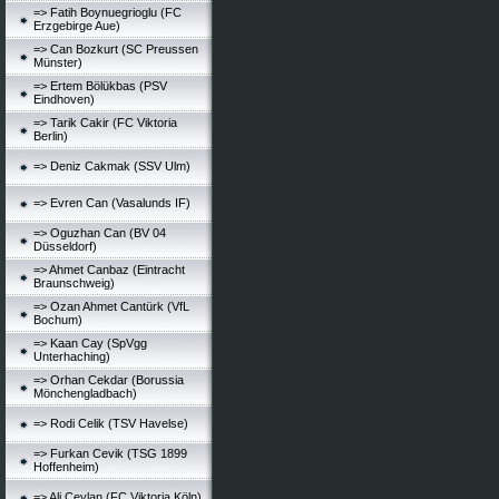
=> Fatih Boynuegrioglu (FC
Erzgebirge Aue)
=> Can Bozkurt (SC Preussen
Münster)
=> Ertem Bölükbas (PSV
Eindhoven)
=> Tarik Cakir (FC Viktoria
Berlin)
=> Deniz Cakmak (SSV Ulm)
=> Evren Can (Vasalunds IF)
=> Oguzhan Can (BV 04
Düsseldorf)
=> Ahmet Canbaz (Eintracht
Braunschweig)
=> Ozan Ahmet Cantürk (VfL
Bochum)
=> Kaan Cay (SpVgg
Unterhaching)
=> Orhan Cekdar (Borussia
Mönchengladbach)
=> Rodi Celik (TSV Havelse)
=> Furkan Cevik (TSG 1899
Hoffenheim)
=> Ali Ceylan (FC Viktoria Köln)