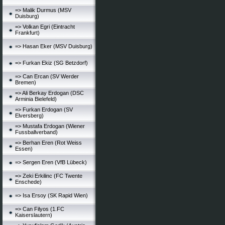
=> Malik Durmus (MSV
Duisburg)
=> Volkan Egri (Eintracht
Frankfurt)
=> Hasan Eker (MSV Duisburg)
=> Furkan Ekiz (SG Betzdorf)
=> Can Ercan (SV Werder
Bremen)
=> Ali Berkay Erdogan (DSC
Arminia Bielefeld)
=> Furkan Erdogan (SV
Elversberg)
=> Mustafa Erdogan (Wiener
Fussballverband)
=> Berhan Eren (Rot Weiss
Essen)
=> Sergen Eren (VfB Lübeck)
=> Zeki Erkilinc (FC Twente
Enschede)
=> Isa Ersoy (SK Rapid Wien)
=> Can Filyos (1.FC
Kaiserslautern)