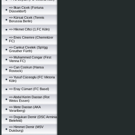
=> Ilkan Cicek (Fortuna
Düsseldorf)
=> Kürsat Cicek (Tennis
Borussia Berlin)
=> Hikmet Ciftci (1.FC Köln)
=> Enes Cinemre (Chemnitzer
FC)
=> Cankut Civelek (SpVgg
Greuther Fürth)
=> Muhammed Congar (First
Vienna FC)
=> Can Coskun (Hansa
Rostock)
=> Yusuf Cüceoglu (FC Viktoria
Köln)
=> Eray Cümart (FC Basel)
=> Abdul Kerim Dastan (Rot
Weiss Essen)
=> Mete Dastan (AKA
Vorarlberg)
=> Dogukan Demir (DSC Arminia
Bielefeld)
=> Himmet Demir (MSV
Duisburg)