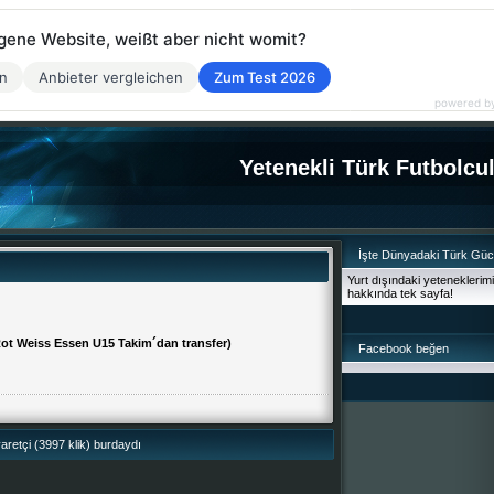
eigene Website, weißt aber nicht womit?
en
Anbieter vergleichen
Zum Test 2026
powered b
Yetenekli Türk Futbolcu
İşte Dünyadaki Türk Gü
Yurt dışındaki yeteneklerim
hakkında tek sayfa!
ot Weiss Essen U15 Takim´dan transfer)
Facebook beğen
retçi (3997 klik) burdaydı