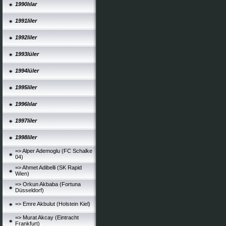
1990lılar
1991liler
1992liler
1993lüler
1994lüler
1995liler
1996lılar
1997liler
1998liler
=> Alper Ademoglu (FC Schalke
04)
=> Ahmet Adibelli (SK Rapid
Wien)
=> Orkun Akbaba (Fortuna
Düsseldorf)
=> Emre Akbulut (Holstein Kiel)
=> Murat Akcay (Eintracht
Frankfurt)