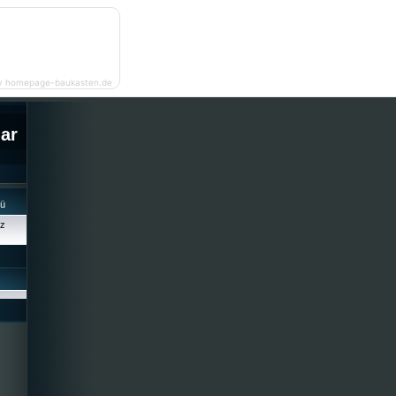
y homepage-baukasten.de
lar
cü
iz