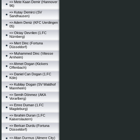
=> Mete Kaan Demir (Hannover
96)
=> Kutay Demirci (SV
Sandhausen)
=> Adem Deniz (KFC Uerdingen
05)
=> Oktay Devrilen (1.FC
Nürnberg)
=> Mert Dinc (Fortuna
Düsseldorf)
=> Muhammed Dinc (Vitesse
Arnheim)
=> Ahmet Dogan (Kickers
Offenbach)
=> Daniel Can Dogan (1.FC
Köln)
=> Kubilay Dogan (SV Waldhof
Mannheim)
=> Semih Dönmez (AKA
Vorarlberg)
=> Emre Duman (1.FC
Magdeburg)
=> Ibrahim Duran (1.FC
Kaiserslautern)
=> Berkan Durdu (Fortuna
Düsseldorf)
=> Altan Durmus (Almere City)