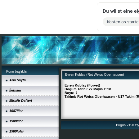
Du willst eine 
Kostenlos start
Konu başlıkları
Evren Kublay (Rot Weiss Oberhausen)
Ana Sayfa
Evren Kublay (Forvet)
Dogum Tarihi: 27 Mayis 1998
İletişim
Boyu: ?
Takimi: Rot Weiss Oberhausen - U17 Takim (R
Misafir Defteri
1987liler
1988liler
Bugün 2150 ziya
1989lular