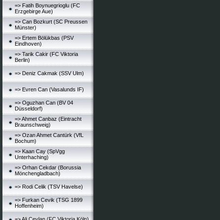
=> Fatih Boynuegrioglu (FC
Erzgebirge Aue)
=> Can Bozkurt (SC Preussen
Münster)
=> Ertem Bölükbas (PSV
Eindhoven)
=> Tarik Cakir (FC Viktoria
Berlin)
=> Deniz Cakmak (SSV Ulm)
=> Evren Can (Vasalunds IF)
=> Oguzhan Can (BV 04
Düsseldorf)
=> Ahmet Canbaz (Eintracht
Braunschweig)
=> Ozan Ahmet Cantürk (VfL
Bochum)
=> Kaan Cay (SpVgg
Unterhaching)
=> Orhan Cekdar (Borussia
Mönchengladbach)
=> Rodi Celik (TSV Havelse)
=> Furkan Cevik (TSG 1899
Hoffenheim)
=> Ali Ceylan (FC Viktoria Köln)