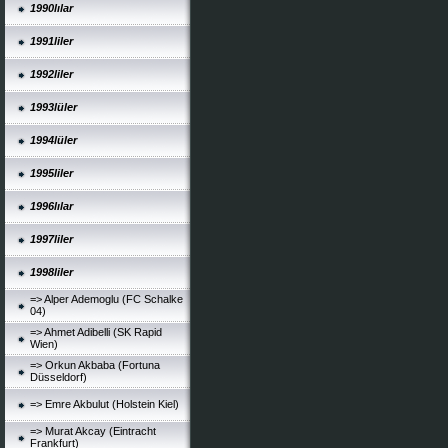
1990lılar
1991liler
1992liler
1993lüler
1994lüler
1995liler
1996lılar
1997liler
1998liler
=> Alper Ademoglu (FC Schalke
04)
=> Ahmet Adibelli (SK Rapid
Wien)
=> Orkun Akbaba (Fortuna
Düsseldorf)
=> Emre Akbulut (Holstein Kiel)
=> Murat Akcay (Eintracht
Frankfurt)