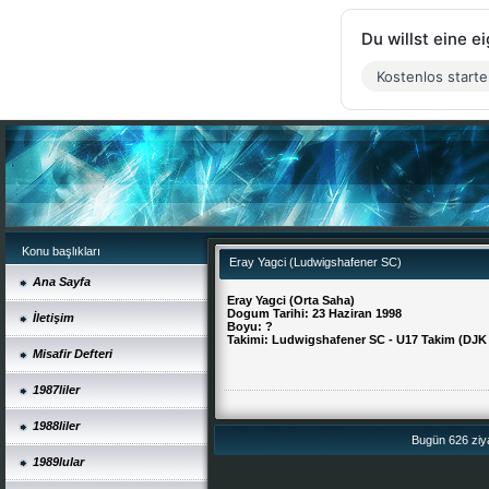
Du willst eine 
Kostenlos start
Konu başlıkları
Eray Yagci (Ludwigshafener SC)
Ana Sayfa
Eray Yagci (Orta Saha)
Dogum Tarihi: 23 Haziran 1998
İletişim
Boyu: ?
Takimi: Ludwigshafener SC - U17 Takim (DJK 
Misafir Defteri
1987liler
1988liler
Bugün 626 ziya
1989lular