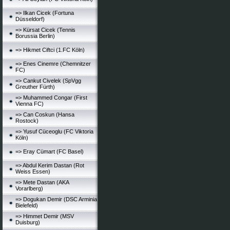
=> Ilkan Cicek (Fortuna
Düsseldorf)
=> Kürsat Cicek (Tennis
Borussia Berlin)
=> Hikmet Ciftci (1.FC Köln)
=> Enes Cinemre (Chemnitzer
FC)
=> Cankut Civelek (SpVgg
Greuther Fürth)
=> Muhammed Congar (First
Vienna FC)
=> Can Coskun (Hansa
Rostock)
=> Yusuf Cüceoglu (FC Viktoria
Köln)
=> Eray Cümart (FC Basel)
=> Abdul Kerim Dastan (Rot
Weiss Essen)
=> Mete Dastan (AKA
Vorarlberg)
=> Dogukan Demir (DSC Arminia
Bielefeld)
=> Himmet Demir (MSV
Duisburg)