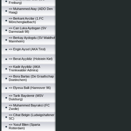
Freiburg)
=> Muhammed Atay (ADO Den
Haag)
=> Berkant Avcilar (1.FC
Mönchengladbach)
=> Can Luka Aydogan (SV
Darmstadt 98)
=> Berkay Aydogdu (SV Waldhof
Mannheim)
=> Engin Aysel (AKA Tirol)
=> Berat Ayyildiz (Holstein Kiel)
=> Kadir Ayyildiz (AKA
Trenkwalder Admira)
=> Bora Barlas (De Graafschap
Doetinchem)
=> Elyesa Balli (Hannover 96)
=> Tarik Baydemir (MSV
Duisburg)
=> Muhammed Bayrakci (FC
Zwolle)
=> Cihat Belgin (Ludwigshafener
SC)
=> Yusuf Bilen (Sparta
Rotterdam)