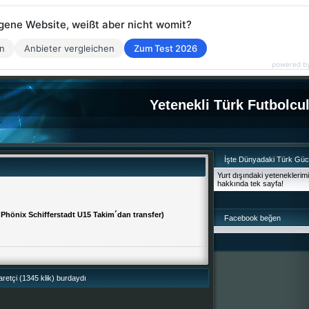
eigene Website, weißt aber nicht womit?
en
Anbieter vergleichen
Zum Test 2026
powered b
Yetenekli Türk Futbolcu
İşte Dünyadaki Türk Gü
Yurt dışındaki yeteneklerim
hakkında tek sayfa!
Phönix Schifferstadt U15 Takim´dan transfer)
Facebook beğen
retçi (1345 klik) burdaydı