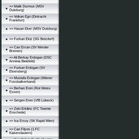
=> Malik Durmus (MSV
Duisburg)
=> Volkan Egri (Eintracht
Frankfurt)
=> Hasan Eker (MSV Duisburg)
=> Furkan Ekiz (SG Betzdorf)
=> Can Ercan (SV Werder
Bremen)
=> Ali Berkay Erdogan (DSC
Arminia Bielefeld)
=> Furkan Erdogan (SV
Elversberg)
=> Mustafa Erdogan (Wiener
Fussballverband)
=> Berhan Eren (Rot Weiss
Essen)
=> Sergen Eren (VfB Lübeck)
=> Zeki Erkilinc (FC Twente
Enschede)
=> Isa Ersoy (SK Rapid Wien)
=> Can Filyos (1.FC
Kaiserslautern)