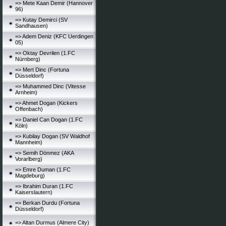
=> Mete Kaan Demir (Hannover
96)
=> Kutay Demirci (SV
Sandhausen)
=> Adem Deniz (KFC Uerdingen
05)
=> Oktay Devrilen (1.FC
Nürnberg)
=> Mert Dinc (Fortuna
Düsseldorf)
=> Muhammed Dinc (Vitesse
Arnheim)
=> Ahmet Dogan (Kickers
Offenbach)
=> Daniel Can Dogan (1.FC
Köln)
=> Kubilay Dogan (SV Waldhof
Mannheim)
=> Semih Dönmez (AKA
Vorarlberg)
=> Emre Duman (1.FC
Magdeburg)
=> Ibrahim Duran (1.FC
Kaiserslautern)
=> Berkan Durdu (Fortuna
Düsseldorf)
=> Altan Durmus (Almere City)