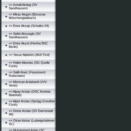
=> Ismail Akdag (SV
Sandhausen)
=> Mirac Akgün (Borussia
Mönchengladbach)
=> Enes Aksap (Schalke 04)
=> Selim Aksuoglu (SV
Sandhausen)
=> Enes Akyol (Hertha BSC
Berlin)
=> Yavuz Alptekin (AKA Tirol)
=> Halim Altuntas (SG Quelle
Fürth)
=> Salih Anez (Feyenoord
Rotterdam)
=> Mertcan Ardahanli (VVV
Venlo)
=> Alpay Arslan (DSC Arminia
Bielefeld)
=> Alper Arslan (SpVgg Greuther
Fürth)
=> Deniz Arslan (SV Darmstadt
98)
=> Okan Askar (Ludwigshafener
SC)
=> Muhammed Aslan (SC