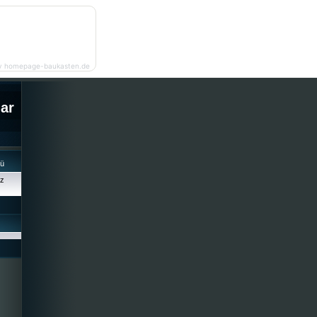
y homepage-baukasten.de
lar
cü
iz