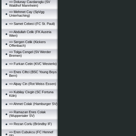
=> Dolunay Cavdaroglu (SV
Waldhof Mannheim)
=> Mehmet Cay (SpVgg
Unterhaching)
=> Samet Cebeci (FC St. Pauli)
=> Abdullah Celik (FK Austria
Wien)
=> Sergen Celik (Kickers
Offenbach)
=> Tolga Cengel (SV Werder
Bremen)
=> Furkan Cetin (KVC Westerlo)
=> Enes Ciftci (BSC Young Boys
Bern)
=> Alpay Cin (Rot Weiss Essen)
=> Kubilay Civgin (SC Fortuna
Köln)
=> Ahmet Colak (Hamburger SV)
=> Ramazan Enes Colak
(Wuppertaler SV)
=> Rezan Corlu (Bröndby IF)
=> Eren Cubukcu (FC Hennef
05)