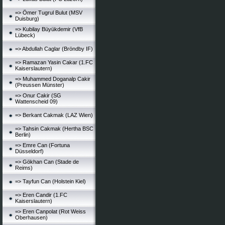
=> Ömer Tugrul Bulut (MSV
Duisburg)
=> Kubilay Büyükdemir (VfB
Lübeck)
=> Abdullah Caglar (Bröndby IF)
=> Ramazan Yasin Cakar (1.FC
Kaiserslautern)
=> Muhammed Doganalp Cakir
(Preussen Münster)
=> Onur Cakir (SG
Wattenscheid 09)
=> Berkant Cakmak (LAZ Wien)
=> Tahsin Cakmak (Hertha BSC
Berlin)
=> Emre Can (Fortuna
Düsseldorf)
=> Gökhan Can (Stade de
Reims)
=> Tayfun Can (Holstein Kiel)
=> Eren Candir (1.FC
Kaiserslautern)
=> Eren Canpolat (Rot Weiss
Oberhausen)