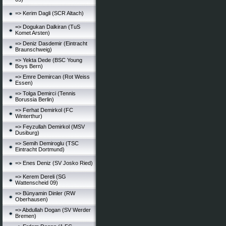
=> Kerim Dagli (SCR Altach)
=> Dogukan Dalkiran (TuS
Komet Arsten)
=> Deniz Dasdemir (Eintracht
Braunschweig)
=> Yekta Dede (BSC Young
Boys Bern)
=> Emre Demircan (Rot Weiss
Essen)
=> Tolga Demirci (Tennis
Borussia Berlin)
=> Ferhat Demirkol (FC
Winterthur)
=> Feyzullah Demirkol (MSV
Dusiburg)
=> Semih Demiroglu (TSC
Eintracht Dortmund)
=> Enes Deniz (SV Josko Ried)
=> Kerem Dereli (SG
Wattenscheid 09)
=> Bünyamin Dinler (RW
Oberhausen)
=> Abdullah Dogan (SV Werder
Bremen)