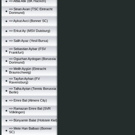
=> Attila Atik (BK Häcken)
=> Sinan Avan (TSC Eintracht
Dortmund)
=> Aykut Avci (Bonner SC)
=> Erkut Ay (MSV Duisburg)
=> Salih Ayaz (Yesil Bursa)
=> Sebastian Aybar (FSV
Frankfurt)
=> Oguzhan Aydogan (Borussia
Dortmund)
=> Melih Aygün (Eintracht
Braunschweig)
=> Tayfun Ayhan (FV
Ravensburg)
=> Talha Aytan (Tennis Borussia
Berlin)
=> Emre Bal (Almere City)
=> Ramazan Emre Bal (SVR
Völklingen)
=> Bünyamin Balat (Holstein Kiel)
=> Mete Han Balbasi (Bonner
SC)