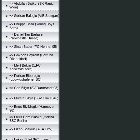
=> Abdullah Balikci (SK Rapid
Wien)
=> Serkan Baloglu (VfB Stuttgart)
=> Philippe Balta (Young Boys
Bern)
=> Daniel Tan Barlaser
(Newcastle United)
=> Sinan Baser (FC Hennef 05)
=> Gökhan Bayram (Fortuna
Düsseldorf)
=> Mert Belgin (1.FC
Kaiserslautern)
=> Furkan Biberoglu
(Ludwigshafener SC)
=> Can Bilgin (SV Darmstadt 98)
=> Mutafa Bilgin (SSV Ulm 1846)
=> Enes Biyiklioglu (Hannover
96)
=> Louis Cem Blaske (Hertha
BSC Berlin)
=> Ozan Bozkurt (AKA Tirol)
=> Lukas Bulut (FC Luzern)