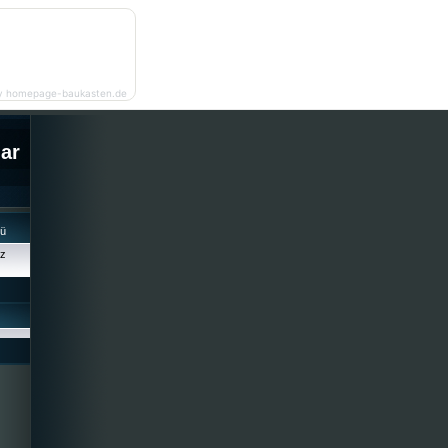
y homepage-baukasten.de
lar
cü
iz