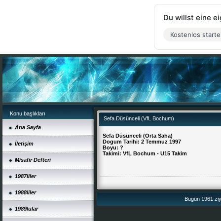
Du willst eine 
Kostenlos start
Konu başlıkları
Sefa Düsünceli (VfL Bochum)
Ana Sayfa
Sefa Düsünceli (Orta Saha)
Dogum Tarihi: 2 Temmuz 1997
İletişim
Boyu: ?
Takimi: VfL Bochum - U15 Takim
Misafir Defteri
1987liler
1988liler
Bugün 1961 ziya
1989lular