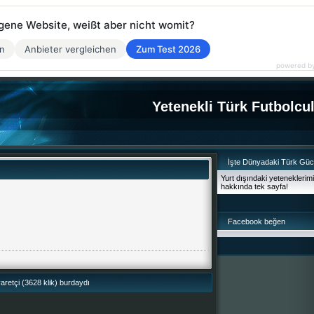
eigene Website, weißt aber nicht womit?
en
Anbieter vergleichen
Zum Test 2026
powered b
Yetenekli Türk Futbolcu
İşte Dünyadaki Türk Gü
Yurt dışındaki yeteneklerim
hakkında tek sayfa!
Facebook beğen
retçi (3628 klik) burdaydı