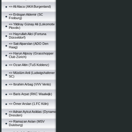
=> Ali Alaca (AKA Burgenland)
=> Erdogan Aldemir (SC
Freiburg)
=> Yildiray Günay Ali (Lokomotiv
Plovdiv)
=> Hayrullah Alici (Fortuna
Düsseldorf)
=> Sait Alparslan (ADO Den
Haag)
=> Harun Alpsoy (Grasshopper
Club Zürich)
=> Ozan Altin (TuS Koblenz)
=> Müslüm Anli (Ludwigshafener
SC)
=> Ibrahim Arbag (VVV Venlo)
=> Baris Arpat (RKC Waalwijk)
=> Ömer Arslan (1.FC Köln)
=> Adnan Aykut Asildas (Dynamo
Dresden)
=> Ramazan Aslan (MSV
Duisburg)