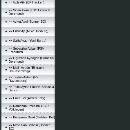
=> Attila Atik (BK Häcken)
=> Sinan Avan (TSC Eintracht
Dortmund)
=> Aykut Avci (Bonner SC)
=> Erkut Ay (MSV Duisburg)
=> Salih Ayaz (Yesil Bursa)
=> Sebastian Aybar (FSV
Frankfurt)
=> Oguzhan Aydogan (Borussia
Dortmund)
=> Melih Aygün (Eintracht
Braunschweig)
=> Tayfun Ayhan (FV
Ravensburg)
=> Talha Aytan (Tennis Borussia
Berlin)
=> Emre Bal (Almere City)
=> Ramazan Emre Bal (SVR
Völklingen)
=> Bünyamin Balat (Holstein Kiel)
=> Mete Han Balbasi (Bonner
SC)