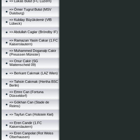
=> Lukas Bulut (FC Luzern)
=> Ömer Tugrul Bulut (MSV
Duisburg)
=> Kubilay Büyükdemir (VfB
Lübeck)
=> Abdullah Caglar (Bröndby IF)
=> Ramazan Yasin Cakar (1.FC
Kaiserslautern)
=> Muhammed Doganalp Cakir
(Preussen Münster)
=> Onur Cakir (SG
Wattenscheid 09)
=> Berkant Cakmak (LAZ Wien)
=> Tahsin Cakmak (Hertha BSC
Berlin)
=> Emre Can (Fortuna
Düsseldorf)
=> Gökhan Can (Stade de
Reims)
=> Tayfun Can (Holstein Kiel)
=> Eren Candir (1.FC
Kaiserslautern)
=> Eren Canpolat (Rot Weiss
Oberhausen)