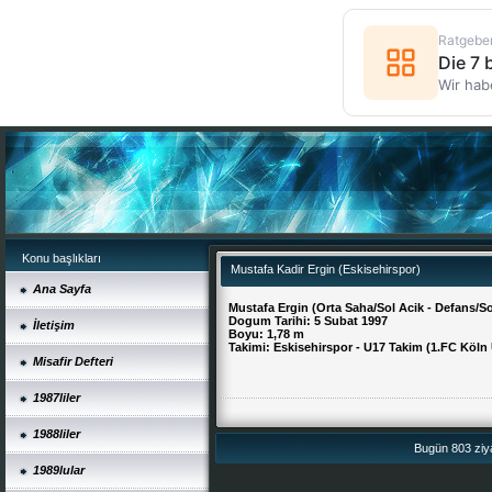
Ratgebe
Die 7
Wir hab
Konu başlıkları
Mustafa Kadir Ergin (Eskisehirspor)
Ana Sayfa
Mustafa Ergin (Orta Saha/Sol Acik - Defans/So
Dogum Tarihi: 5 Subat 1997
İletişim
Boyu: 1,78 m
Takimi: Eskisehirspor - U17 Takim (1.FC Köln
Misafir Defteri
1987liler
1988liler
Bugün 803 ziya
1989lular