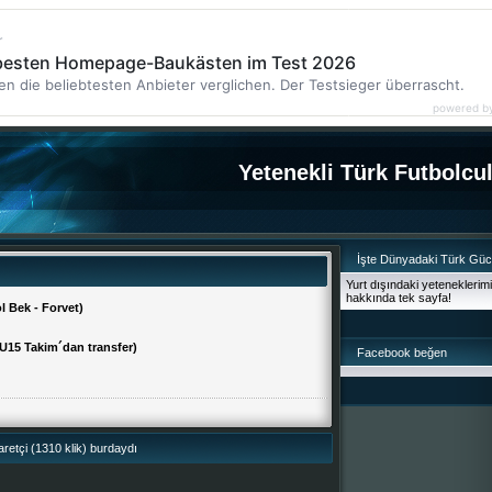
r
 besten Homepage-Baukästen im Test 2026
en die beliebtesten Anbieter verglichen. Der Testsieger überrascht.
powered b
Yetenekli Türk Futbolcu
İşte Dünyadaki Türk Gü
Yurt dışındaki yeteneklerim
hakkında tek sayfa!
l Bek - Forvet)
 U15 Takim´dan transfer)
Facebook beğen
retçi (1310 klik) burdaydı