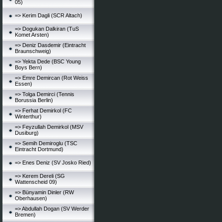
05)
=> Kerim Dagli (SCR Altach)
=> Dogukan Dalkiran (TuS
Komet Arsten)
=> Deniz Dasdemir (Eintracht
Braunschweig)
=> Yekta Dede (BSC Young
Boys Bern)
=> Emre Demircan (Rot Weiss
Essen)
=> Tolga Demirci (Tennis
Borussia Berlin)
=> Ferhat Demirkol (FC
Winterthur)
=> Feyzullah Demirkol (MSV
Dusiburg)
=> Semih Demiroglu (TSC
Eintracht Dortmund)
=> Enes Deniz (SV Josko Ried)
=> Kerem Dereli (SG
Wattenscheid 09)
=> Bünyamin Dinler (RW
Oberhausen)
=> Abdullah Dogan (SV Werder
Bremen)