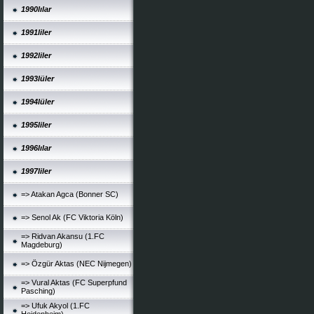
1990lılar
1991liler
1992liler
1993lüler
1994lüler
1995liler
1996lılar
1997liler
=> Atakan Agca (Bonner SC)
=> Senol Ak (FC Viktoria Köln)
=> Ridvan Akansu (1.FC
Magdeburg)
=> Özgür Aktas (NEC Nijmegen)
=> Vural Aktas (FC Superpfund
Pasching)
=> Ufuk Akyol (1.FC