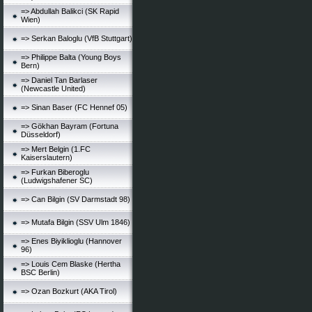
=> Abdullah Balikci (SK Rapid
Wien)
=> Serkan Baloglu (VfB Stuttgart)
=> Philippe Balta (Young Boys
Bern)
=> Daniel Tan Barlaser
(Newcastle United)
=> Sinan Baser (FC Hennef 05)
=> Gökhan Bayram (Fortuna
Düsseldorf)
=> Mert Belgin (1.FC
Kaiserslautern)
=> Furkan Biberoglu
(Ludwigshafener SC)
=> Can Bilgin (SV Darmstadt 98)
=> Mutafa Bilgin (SSV Ulm 1846)
=> Enes Biyiklioglu (Hannover
96)
=> Louis Cem Blaske (Hertha
BSC Berlin)
=> Ozan Bozkurt (AKA Tirol)