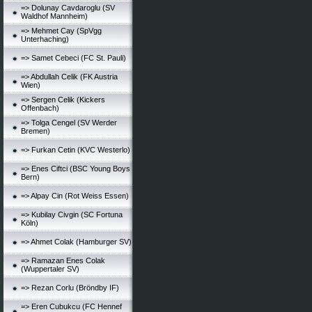
=> Dolunay Cavdaroglu (SV
Waldhof Mannheim)
=> Mehmet Cay (SpVgg
Unterhaching)
=> Samet Cebeci (FC St. Pauli)
=> Abdullah Celik (FK Austria
Wien)
=> Sergen Celik (Kickers
Offenbach)
=> Tolga Cengel (SV Werder
Bremen)
=> Furkan Cetin (KVC Westerlo)
=> Enes Ciftci (BSC Young Boys
Bern)
=> Alpay Cin (Rot Weiss Essen)
=> Kubilay Civgin (SC Fortuna
Köln)
=> Ahmet Colak (Hamburger SV)
=> Ramazan Enes Colak
(Wuppertaler SV)
=> Rezan Corlu (Bröndby IF)
=> Eren Cubukcu (FC Hennef