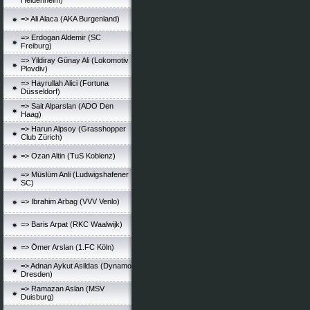
Heidenheim)
=> Ali Alaca (AKA Burgenland)
=> Erdogan Aldemir (SC
Freiburg)
=> Yildiray Günay Ali (Lokomotiv
Plovdiv)
=> Hayrullah Alici (Fortuna
Düsseldorf)
=> Sait Alparslan (ADO Den
Haag)
=> Harun Alpsoy (Grasshopper
Club Zürich)
=> Ozan Altin (TuS Koblenz)
=> Müslüm Anli (Ludwigshafener
SC)
=> Ibrahim Arbag (VVV Venlo)
=> Baris Arpat (RKC Waalwijk)
=> Ömer Arslan (1.FC Köln)
=> Adnan Aykut Asildas (Dynamo
Dresden)
=> Ramazan Aslan (MSV
Duisburg)