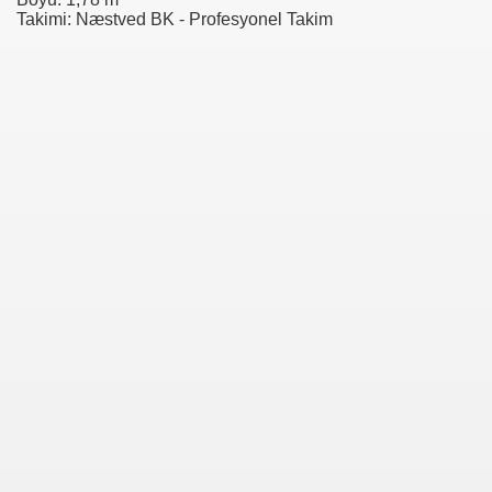
lub)
Takimi: Næstved BK - Profesyonel Takim
n)
r)
ükspor)
mechelen)
rt)
kerod)