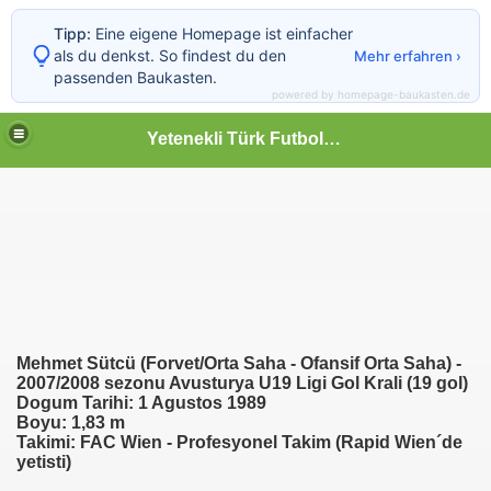
Tipp:
Eine eigene Homepage ist einfacher
als du denkst. So findest du den
Mehr erfahren ›
passenden Baukasten.
powered by homepage-baukasten.de
Yetenekli Türk Futbolcular
Mehmet Sütcü (Forvet/Orta Saha - Ofansif Orta Saha) -
2007/2008 sezonu Avusturya U19 Ligi Gol Krali (19 gol)
Dogum Tarihi: 1 Agustos 1989
Boyu: 1,83 m
Takimi: FAC Wien - Profesyonel Takim (Rapid Wien´de
lub)
yetisti)