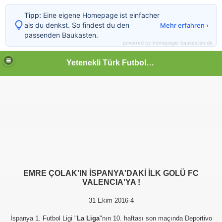
Tipp:
Eine eigene Homepage ist einfacher
als du denkst. So findest du den
Mehr erfahren ›
passenden Baukasten.
powered by homepage-baukasten.de
Yetenekli Türk Futbolcular
EMRE ÇOLAK'IN İSPANYA'DAKİ İLK GOLÜ FC
VALENCIA'YA !
31 Ekim 2016-4
İspanya 1. Futbol Ligi "
La Liga
"nın 10. haftası son maçında Deportivo