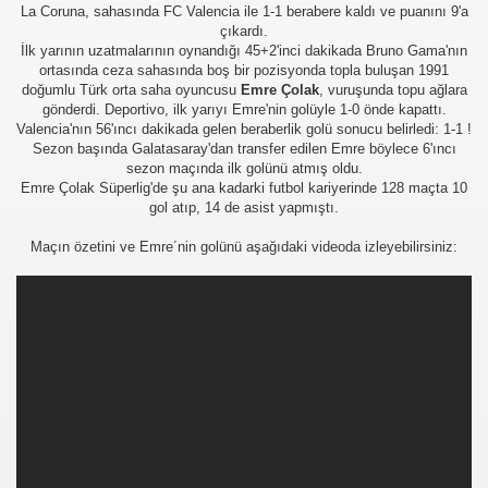
La Coruna, sahasında FC Valencia ile 1-1 berabere kaldı ve puanını 9'a
çıkardı.
İlk yarının uzatmalarının oynandığı 45+2'inci dakikada Bruno Gama'nın
ortasında ceza sahasında boş bir pozisyonda topla buluşan 1991
doğumlu Türk orta saha oyuncusu
Emre Çolak
, vuruşunda topu ağlara
gönderdi. Deportivo, ilk yarıyı Emre'nin golüyle 1-0 önde kapattı.
Valencia'nın 56'ıncı dakikada gelen beraberlik golü sonucu belirledi: 1-1 !
Sezon başında Galatasaray'dan transfer edilen Emre böylece 6'ıncı
sezon maçında ilk golünü atmış oldu.
Emre Çolak Süperlig'de şu ana kadarki futbol kariyerinde 128 maçta 10
gol atıp, 14 de asist yapmıştı.
Maçın özetini ve Emre´nin golünü aşağıdaki videoda izleyebilirsiniz: