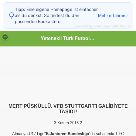
Tipp:
Eine eigene Homepage ist einfacher
als du denkst. So findest du den
Mehr erfahren ›
passenden Baukasten.
powered by homepage-baukasten.de
Yetenekli Türk Futbolcular
MERT PÜSKÜLLÜ, VFB STUTTGART'I GALİBİYETE
TAŞIDI !
3 Kasım 2016-2
Almanya U17 Ligi "
B-Junioren Bundesliga
"da sahasında 1.FC