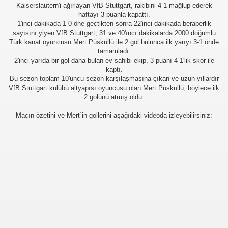
Kaiserslautern'i ağırlayan VfB Stuttgart, rakibini 4-1 mağlup ederek
haftayı 3 puanla kapattı.
1'inci dakikada 1-0 öne geçtikten sonra 22'inci dakikada beraberlik
sayısını yiyen VfB Stuttgart, 31 ve 40'ıncı dakikalarda 2000 doğumlu
Türk kanat oyuncusu Mert Püsküllü ile 2 gol bulunca ilk yarıyı 3-1 önde
tamamladı.
2'inci yarıda bir gol daha bulan ev sahibi ekip, 3 puanı 4-1'lik skor ile
kaptı.
Bu sezon toplam 10'uncu sezon karşılaşmasına çıkan ve uzun yıllardır
VfB Stuttgart kulübü altyapısı oyuncusu olan Mert Püsküllü, böylece ilk
2 golünü atmış oldu.
Maçın özetini ve Mert´in gollerini aşağıdaki videoda izleyebilirsiniz: