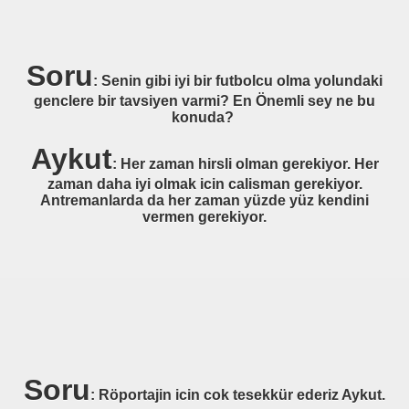
T)
R 04 LEVERKUSEN)
Soru
: Senin gibi iyi bir futbolcu olma yolundaki
 04 LEVERKUSEN) - Deutsch
genclere bir tavsiyen varmi? En Önemli sey ne bu
konuda?
RDAM)
Aykut
: Her zaman hirsli olman gerekiyor. Her
zaman daha iyi olmak icin calisman gerekiyor.
Antremanlarda da her zaman yüzde yüz kendini
vermen gerekiyor.
)
?
Soru
: Röportajin icin cok tesekkür ederiz Aykut.