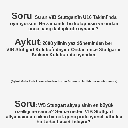
RNBERG)
Soru
ST HAM UNITED)
: Su an VfB Stuttgart´in U16 Takimi´nda
oynuyorsun. Ne zamandir bu kulüptesin ve ondan
önce hangi kulüplerde oynadin?
MEMPHIS)
Aykut
R CLUB ZÜRICH)
: 2008 yilinin yaz döneminden beri
VfB Stuttgart Kulübü´ndeyim. Ondan önce Stuttgarter
WIESBADEN)
Kickers Kulübü´nde oynadim.
ASARAY)
A)
(Aykut Mutlu Türk takim arkadasi Kerem Arslan ile birlikte bir mactan sonra)
MEGEN)
Soru
SK)
: VfB Stuttgart altyapisinin en büyük
özelligi ne sence? Sence neden VfB Stuttgart
RSPOR)
altyapisindan cikan bir cok genc profesyonel futbolda
bu kadar basarili oluyor?
A HAMBURG)