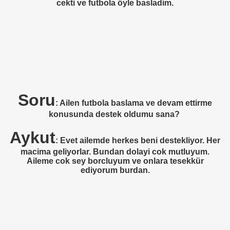
cekti ve futbola öyle basladim.
)
APOJKARNA)
Soru
: Ailen futbola baslama ve devam ettirme
IF)
konusunda destek oldumu sana?
FFENBACH)
Aykut
: Evet ailemde herkes beni destekliyor. Her
macima geliyorlar. Bundan dolayi cok mutluyum.
Aileme cok sey borcluyum ve onlara tesekkür
ediyorum burdan.
D WIEN)
)
IEN)