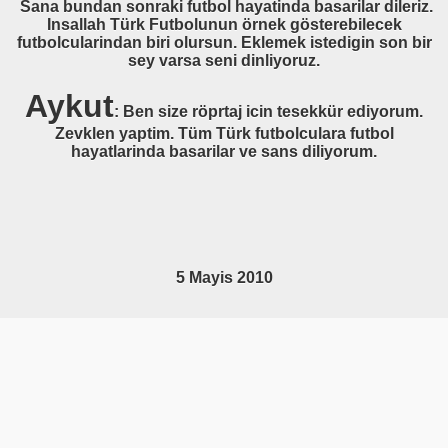
Sana bundan sonraki futbol hayatinda basarilar dileriz.
Insallah Türk Futbolunun örnek gösterebilecek
zel Ödülleri
futbolcularindan biri olursun. Eklemek istedigin son bir
sey varsa seni dinliyoruz.
zel Ödülleri
Aykut
: Ben size röprtaj icin tesekkür ediyorum.
zel Ödülleri
Zevklen yaptim. Tüm Türk futbolculara futbol
hayatlarinda basarilar ve sans diliyorum.
zel Ödülleri
zel Ödülleri
zel Ödülleri
5 Mayis 2010
zel Ödülleri
liturkfutbolcu