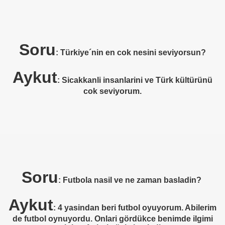
er arası Gol Krallığı
er arası Gol Krallığı
Soru
: Türkiye´nin en cok nesini seviyorsun?
er arası Gol Krallığı
Aykut
er arası Gol Krallığı
: Sicakkanli insanlarini ve Türk kültürünü
cok seviyorum.
er arası Gol Krallığı
er arası Gol Krallığı
Soru
: Futbola nasil ve ne zaman basladin?
Aykut
: 4 yasindan beri futbol oyuyorum. Abilerim
de futbol oynuyordu. Onlari gördükce benimde ilgimi