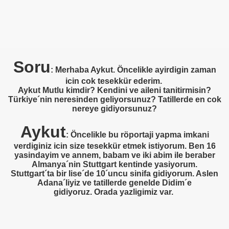
Soru
: Merhaba Aykut. Öncelikle ayirdigin zaman
icin cok tesekkür ederim.
Aykut Mutlu kimdir? Kendini ve aileni tanitirmisin?
Türkiye´nin neresinden geliyorsunuz? Tatillerde en cok
nereye gidiyorsunuz?
Aykut
üşünceleriniz
: Öncelikle bu röportaji yapma imkani
verdiginiz icin size tesekkür etmek istiyorum. Ben 16
kim?
yasindayim ve annem, babam ve iki abim ile beraber
Almanya´nin Stuttgart kentinde yasiyorum.
Stuttgart´ta bir lise´de 10´uncu sinifa gidiyorum. Aslen
er arası Gol Krallığı
Adana´liyiz ve tatillerde genelde Didim´e
gidiyoruz. Orada yazligimiz var.
er arası Gol Krallığı
er arası Gol Krallığı