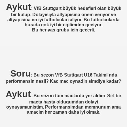
Aykut
: VfB Stuttgart büyük hedefleri olan büyük
bir kulüp. Dolayisiyla altyapisina önem veriyor ve
altyapisina en iyi futbolculari aliyor. Bu futbolcularda
BOLDKLUB)
burada cok iyi bir egitimden geciyor.
Bu her yas grubu icin gecerli.
 BOLDKLUB)
SPOR)
RANKFURT)
 ESSEN)
Soru
: Bu sezon VfB Stuttgart U16 Takimi´nda
performansin nasil? Kac mac oynadin simdiye kadar?
)
Aykut
STOCKHOLM)
: Bu sezon tüm maclarda yer aldim. Sirf bir
macta hasta oldugumdan dolayi
SINGE IF)
oynayamamistim. Performansimdan memnunum ama
amacim her zaman daha iyi olmak.
RGER SpVgg 08)