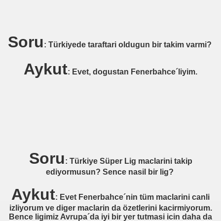
ENDAAL)
Soru
: Türkiyede taraftari oldugun bir takim varmi?
GER SV))
Aykut
: Evet, dogustan Fenerbahce´liyim.
STERDAM)
LSTADT)
K)
Soru
: Türkiye Süper Lig maclarini takip
AR)
ediyormusun? Sence nasil bir lig?
IEL)
Aykut
: Evet Fenerbahce´nin tüm maclarini canli
izliyorum ve diger maclarin da özetlerini kacirmiyorum.
ORD ROTTERDAM)
Bence ligimiz Avrupa´da iyi bir yer tutmasi icin daha da