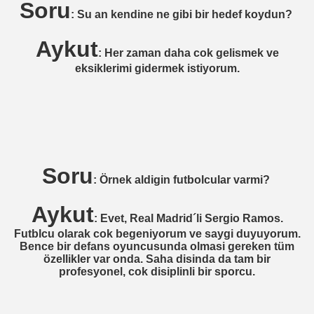
Soru
: Su an kendine ne gibi bir hedef koydun?
iRN)
Aykut
NHAGEN)
: Her zaman daha cok gelismek ve
eksiklerimi gidermek istiyorum.
NTER MILAN´LI)
BSC BERLIN)
 BSC BERLIN)
TTGART)
Soru
: Örnek aldigin futbolcular varmi?
R BREMEN)
Aykut
: Evet, Real Madrid´li Sergio Ramos.
Y HTFF)
Futblcu olarak cok begeniyorum ve saygi duyuyorum.
Bence bir defans oyuncusunda olmasi gereken tüm
özellikler var onda. Saha disinda da tam bir
profesyonel, cok disiplinli bir sporcu.
 MÜNCHEN)