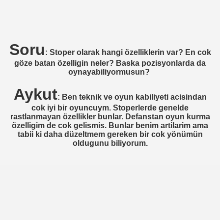
EN)
ENHAGEN)
Soru
: Stoper olarak hangi özelliklerin var? En cok
göze batan özelligin neler? Baska pozisyonlarda da
EVERKUSEN)
oynayabiliyormusun?
Aykut
: Ben teknik ve oyun kabiliyeti acisindan
cok iyi bir oyuncuym. Stoperlerde genelde
BURG)
rastlanmayan özellikler bunlar. Defanstan oyun kurma
özelligim de cok gelismis. Bunlar benim artilarim ama
PFUND PASCHING)
tabii ki daha düzeltmem gereken bir cok yönümün
oldugunu biliyorum.
NDAM)
RICHT)
ANKFURT)
GHAM CITY)