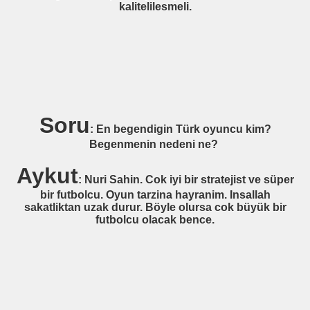
kalitelilesmeli.
 BERLIN)
LE)
N)
T)
Soru
)
: En begendigin Türk oyuncu kim?
Begenmenin nedeni ne?
INGEN)
Aykut
: Nuri Sahin. Cok iyi bir stratejist ve süper
bir futbolcu. Oyun tarzina hayranim. Insallah
sakatliktan uzak durur. Böyle olursa cok büyük bir
EVERKUSEN)
futbolcu olacak bence.
ORG)
)
ISS AHLEN)