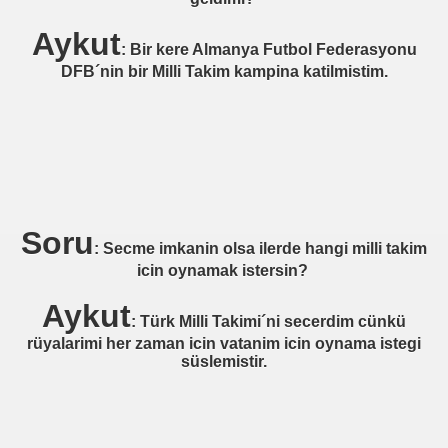
ORUSSIA BERLIN)
Aykut
: Bir kere Almanya Futbol Federasyonu
 KOPENHAGEN)
DFB´nin bir Milli Takim kampina katilmistim.
M 1846)
Soru
OVEN)
: Secme imkanin olsa ilerde hangi milli takim
icin oynamak istersin?
G)
Aykut
ÜRNBERG)
: Türk Milli Takimi´ni secerdim cünkü
rüyalarimi her zaman icin vatanim icin oynama istegi
süslemistir.
 GALLEN)
EINDORF ALTACH)
SALZBURG)