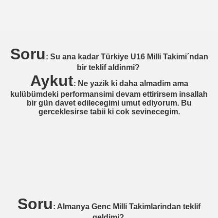
N)
GART)
EHLENDORF)
Soru
: Su ana kadar Türkiye U16 Milli Takimi´ndan
NHAGEN)
bir teklif aldinmi?
Aykut
: Ne yazik ki daha almadim ama
RDIA HAMBURG)
kulübümdeki performansimi devam ettirirsem insallah
bir gün davet edilecegimi umut ediyorum. Bu
RT)
gerceklesirse tabii ki cok sevinecegim.
FRANKFURT)
SC)
(1.FC KÖLN)
Soru
: Almanya Genc Milli Takimlarindan teklif
 HOFFENHEIM)
geldimi?