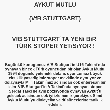
AYKUT MUTLU
(VfB STUTTGART)
VfB STUTTGART`TA YENi BiR
TÜRK STOPER YETiŞiYOR !
Bugünkü konugumuz VfB Stuttgart´in U16 Takimi´nda
oynayan bir cok Türk oyuncudan bir olan Aykut Mutlu.
1994 dogumlu yetenekli defans oyuncumuz büyük
eksiklik yasadigimiz stoper mevkiinde oynuyor ve
dolayisiyla Milli Takimi´miz acisindan cok enteresan bir
isim. VfB Stuttgart´in A Takimi´nda oynayan stoper
Serdar Tasci ile ayni pozisyonda oynayan Aykut´u
gelecek acisindan cok iyi izlememiz gerekiyor. Simdi
Aykut Mutlu´yu dinleyelim ve düsüncelerine taniklik
edelim.