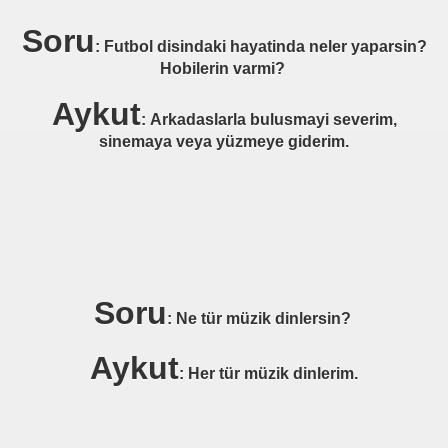
Soru
UM)
: Futbol disindaki hayatinda neler yaparsin?
Hobilerin varmi?
SCHAP)
Aykut
: Arkadaslarla bulusmayi severim,
DELAINE)
sinemaya veya yüzmeye giderim.
ALIA RHYNERN)
ERGISCH GLADBACH)
Soru
: Ne tür müzik dinlersin?
)
Aykut
: Her tür müzik dinlerim.
NOORD ROTTREDAM)